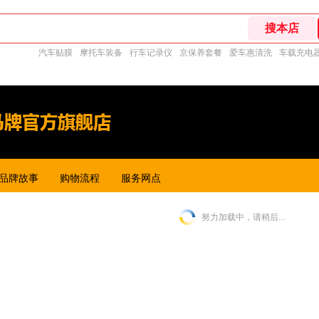
汽车贴膜
摩托车装备
行车记录仪
京保养套餐
爱车惠清洗
车载充电
品牌故事
购物流程
服务网点
努力加载中，请稍后...