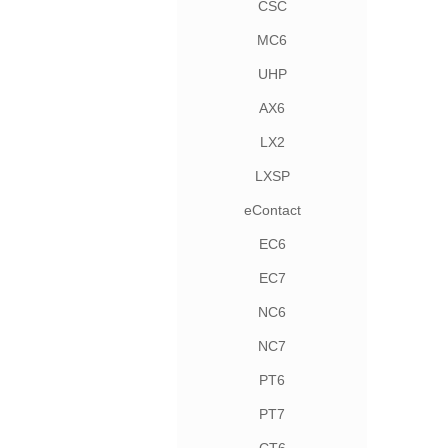
CSC
MC6
UHP
AX6
LX2
LXSP
eContact
EC6
EC7
NC6
NC7
PT6
PT7