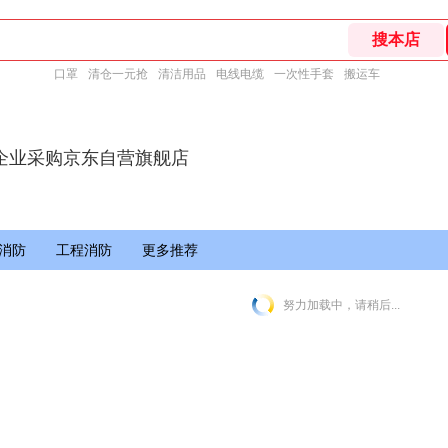
口罩
清仓一元抢
清洁用品
电线电缆
一次性手套
搬运车
企业采购京东自营旗舰店
消防
工程消防
更多推荐
努力加载中，请稍后...