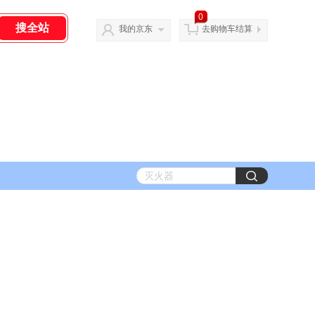
0
我的京东
去购物车结算