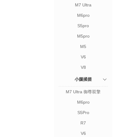
M7 Ultra
M6pro
S5pro
M5pro
M5
V6
V8
小腿揉搓
M7 Ultra 御尊双擎
M6pro
S5Pro
R7
V6