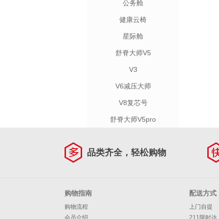
公务舱
健康云椅
星际舱
舒脊大师V5
V3
V6减压大师
V8复芯号
舒脊大师V5pro
品类齐全，轻松购物
购物指南
配送方式
购物流程
上门自提
会员介绍
211限时达