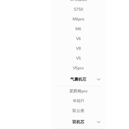
S750
M6pro
M6
V6
V8
V5
V5pro
气囊机芯
星爵椅pro
年轻Π
双云座
双机芯