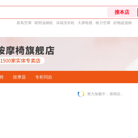
新风空调
聪明油烟机
冰箱洗衣机
大屏电视
格力空调
好物超值购
椅
按摩器
专柜同款
努力加载中，请稍后...