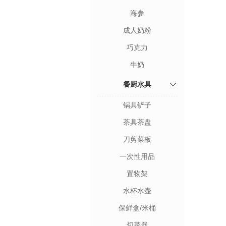
海参
成人奶粉
巧克力
牛奶
餐厨水具
锅具铲子
茶具茶盘
刀剪菜板
一次性用品
置物架
水杯水壶
保鲜盒/米桶
切菜器