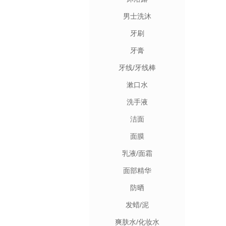
男士洗沐
牙刷
牙膏
牙线/牙线棒
漱口水
洗手液
洁面
面膜
乳液/面霜
面部精华
防晒
发蜡/泥
爽肤水/化妆水