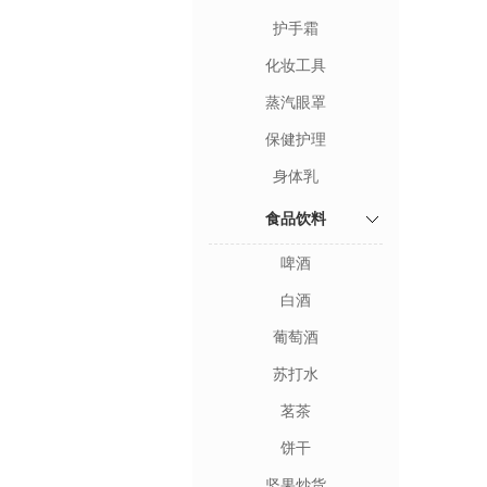
护手霜
化妆工具
蒸汽眼罩
保健护理
身体乳
食品饮料
啤酒
白酒
葡萄酒
苏打水
茗茶
饼干
坚果炒货