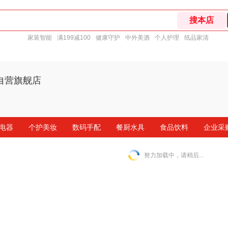
家装智能
满199减100
健康守护
中外美酒
个人护理
纸品家清
自营旗舰店
电器
个护美妆
数码手配
餐厨水具
食品饮料
企业采
努力加载中，请稍后...