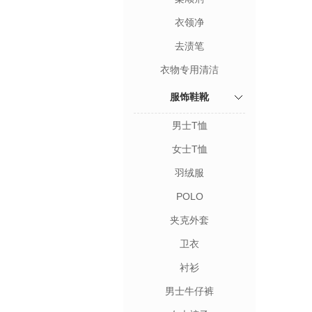
衣领净
去渍笔
衣物专用清洁
服饰鞋靴
男士T恤
女士T恤
羽绒服
POLO
夹克外套
卫衣
衬衫
男士牛仔裤