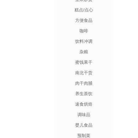
糕点/点心
方便食品
咖啡
饮料冲调
杂粮
蜜饯果干
南北干货
肉干肉脯
养生茶饮
速食烘焙
调味品
婴儿食品
预制菜