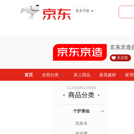
更多导航
服装城
食品
金融
京东京造
关注我
首页
全部分类
床上用品
家具建材
家用
CLASSIFICATION
商品分类
个护美妆
洗发水
沐浴露