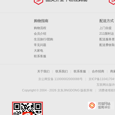
购物指南
配送方式
购物流程
上门自提
会员介绍
211限时达
生活旅行/团购
配送服务查
常见问题
配送费收取
大家电
联系客服
关于我们
|
联系我们
|
联系客服
|
合作招商
|
商
京公网安备 11000002000088号
|
京ICP备1104170
互联网出版许
Copyright © 2004 -
2026
京东JINGDONG 版权所有
|
消费者维权热