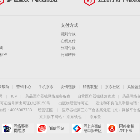
支付方式
货到付款
在线支付
询
分期付款
标准
公司转账
家帮助
|
营销中心
|
手机京东
|
友情链接
|
销售联盟
|
京东社区
|
风险监
4号
|
ICP
|
药品医疗器械网络服务备案
|
自营医疗器械经营资质
|
药品网络
可证编号新出网证(京)字150号
|
出版物经营许可证
|
违法和不良信息举报电话：40
线：4006067733
经营证照
|
医疗器械第三方平台备案凭证（京）网械平台备字（
京东旗下网站：
京东钱包
|
京东云