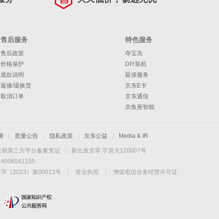
售后服务
特色服务
售后政策
夺宝岛
价格保护
DIY装机
退款说明
延保服务
返修/退换货
京东E卡
取消订单
京东通信
京鱼座智能
测
|
质量公告
|
隐私政策
|
京东公益
|
Media & IR
交易第三方平台备案凭证
|
新出发京零 字第大120007号
06561155
2023）第00013号
|
营业执照
|
增值电信业务经营许可证