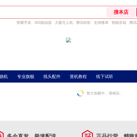
荣耀手表
360路由器
大疆无人机
腾讯听听
女神微单
智能音箱
腾讯
烧机
专业旗舰
线头配件
煲机教程
线下试听
努力加载中，请稍后...
多仓直发，极速配送
正品行货，精致