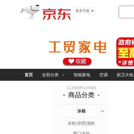
更多导航
服装城
食品
金融
首页
全部分类
智能家电
空调
厨卫大电
CLASSIFICATION
商品分类
冰箱
冰柜/冰吧/酒柜
两门冰箱