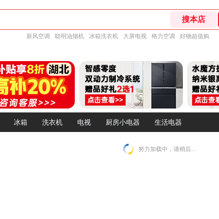
新风空调
聪明油烟机
冰箱洗衣机
大屏电视
格力空调
好物超值购
冰箱
洗衣机
电视
厨房小电器
生活电器
努力加载中，请稍后...