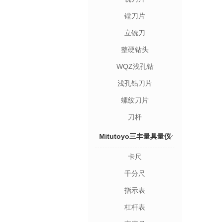
镗刀片
立铣刀
整硬钻头
WQZ浅孔钻
浅孔钻刀片
螺纹刀片
刀杆
Mitutoyo三丰量具量仪
卡尺
千分尺
指示表
杠杆表