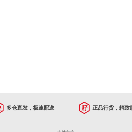
多仓直发，极速配送
正品行货，精致