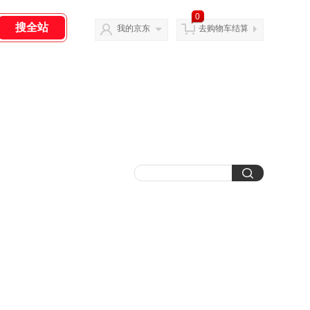
0
我的京东
去购物车结算