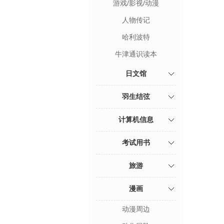
游戏/影视/动漫
人物传记
哈利波特
牛津通识读本
日文馆
羽生结弦
计算机信息
考试用书
旅游
漫画
动漫周边