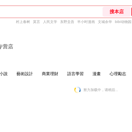
村上春树
莫言
人民文学
东野圭吾
半小时漫画
文城余华
bibi动物园
专营店
小說
藝術設計
商業理財
語言學習
漫畫
心理勵志
努力加载中，请稍后...