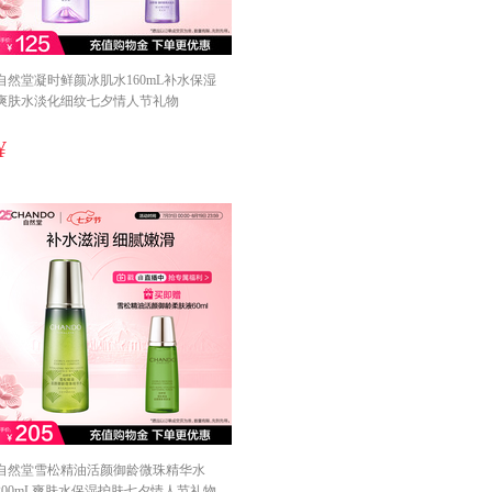
自然堂凝时鲜颜冰肌水160mL补水保湿
爽肤水淡化细纹七夕情人节礼物
¥
自然堂雪松精油活颜御龄微珠精华水
200mL爽肤水保湿护肤七夕情人节礼物