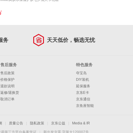
¥
服务
天天低价，畅选无忧
售后服务
特色服务
售后政策
夺宝岛
价格保护
DIY装机
退款说明
延保服务
返修/退换货
京东E卡
取消订单
京东通信
京鱼座智能
测
|
质量公告
|
隐私政策
|
京东公益
|
Media & IR
交易第三方平台备案凭证
|
新出发京零 字第大120007号