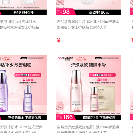
宝瓶雪润皙白焕亮冰肌水
自然堂雪润皙白晶澈冰肌水160ml爽肤水
美白提亮补水保湿女士护肤品
焕白提亮女士护肤品七夕情人节
¥
鲜颜冰肌水160mL滋润型保
自然堂弹嫩紧致抗皱柔肤液160ml保湿滋
淡化细纹七夕情人节礼物
润护肤爽肤水护肤品七夕情人节