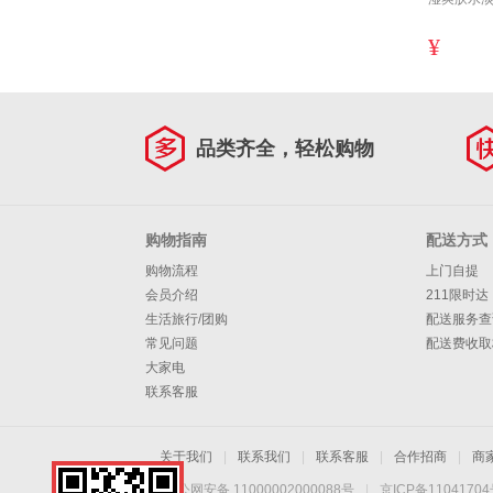
¥
品类齐全，轻松购物
购物指南
配送方式
购物流程
上门自提
会员介绍
211限时达
生活旅行/团购
配送服务查
常见问题
配送费收取
大家电
联系客服
关于我们
|
联系我们
|
联系客服
|
合作招商
|
商
京公网安备 11000002000088号
|
京ICP备1104170