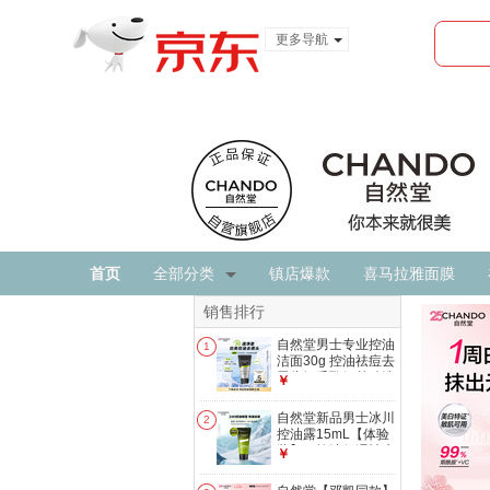
更多导航
服装城
食品
金融
首页
全部分类
镇店爆款
喜马拉雅面膜
销售排行
自然堂男士专业控油
1
洁面30g 控油祛痘去
黑头细毛孔氨基酸洗
￥
面奶
自然堂新品男士冰川
2
控油露15mL【体验
装】（控油保湿祛痘
￥
敏肌可用）