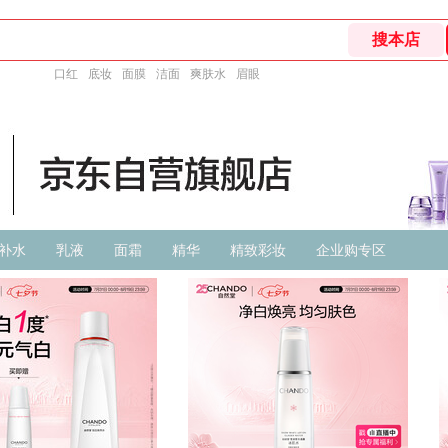
口红
底妆
面膜
洁面
爽肤水
眉眼
补水
乳液
面霜
精华
精致彩妆
企业购专区