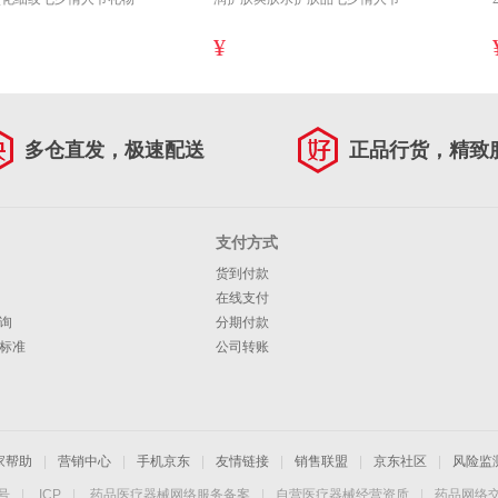
¥
多仓直发，极速配送
正品行货，精致
支付方式
货到付款
在线支付
询
分期付款
标准
公司转账
家帮助
|
营销中心
|
手机京东
|
友情链接
|
销售联盟
|
京东社区
|
风险监
4号
|
ICP
|
药品医疗器械网络服务备案
|
自营医疗器械经营资质
|
药品网络