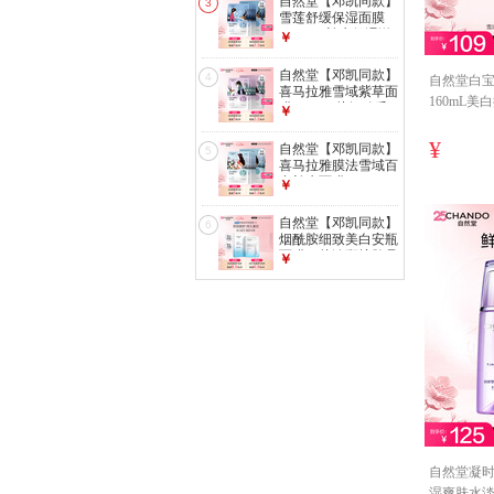
自然堂【邓凯同款】
3
雪莲舒缓保湿面膜
26ml*5 补水保湿滋
￥
润 敏肌
自然堂【邓凯同款】
4
自然堂白
喜马拉雅雪域紫草面
160mL
膜26ml*5片细致毛
￥
孔敏肌可用
¥
自然堂【邓凯同款】
5
喜马拉雅膜法雪域百
合补水面膜26ml*5
￥
片敏肌可用
自然堂【邓凯同款】
6
烟酰胺细致美白安瓶
面膜*5片淡斑护肤品
￥
七夕送礼礼物
自然堂凝时
湿爽肤水