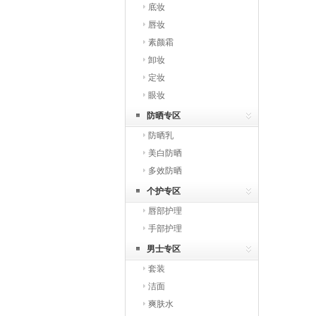
底妆
唇妆
素颜霜
卸妆
定妆
眼妆
防晒专区
防晒乳
美白防晒
多效防晒
个护专区
唇部护理
手部护理
男士专区
套装
洁面
爽肤水