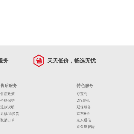
服务
天天低价，畅选无忧
售后服务
特色服务
售后政策
夺宝岛
价格保护
DIY装机
退款说明
延保服务
返修/退换货
京东E卡
取消订单
京东通信
京鱼座智能