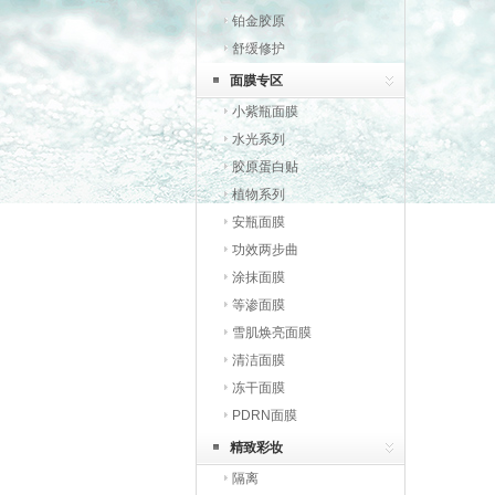
铂金胶原
舒缓修护
面膜专区
小紫瓶面膜
水光系列
胶原蛋白贴
植物系列
安瓶面膜
功效两步曲
涂抹面膜
等渗面膜
雪肌焕亮面膜
清洁面膜
冻干面膜
PDRN面膜
精致彩妆
隔离