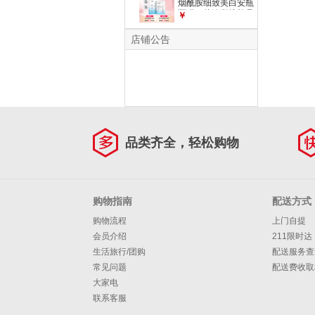
烟酰胺细致美白安瓶
面膜*5片淡斑护肤品
￥
七夕送礼礼物
店铺公告
品类齐全，轻松购物
购物指南
配送方式
购物流程
上门自提
会员介绍
211限时达
生活旅行/团购
配送服务查
常见问题
配送费收取
大家电
联系客服