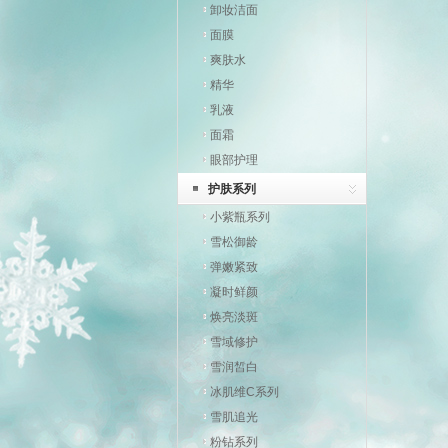
卸妆洁面
面膜
爽肤水
精华
乳液
面霜
眼部护理
护肤系列
小紫瓶系列
雪松御龄
弹嫩紧致
凝时鲜颜
焕亮淡斑
雪域修护
雪润皙白
冰肌维C系列
雪肌追光
粉钻系列