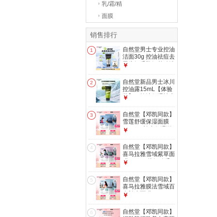
乳/霜/精
面膜
销售排行
自然堂男士专业控油
1
洁面30g 控油祛痘去
黑头细毛孔氨基酸洗
￥
面奶
自然堂新品男士冰川
2
控油露15mL【体验
装】（控油保湿祛痘
￥
敏肌可用）
自然堂【邓凯同款】
3
雪莲舒缓保湿面膜
26ml*5 补水保湿滋
￥
润 敏肌
自然堂【邓凯同款】
4
喜马拉雅雪域紫草面
膜26ml*5片细致毛
￥
孔敏肌可用
自然堂【邓凯同款】
5
喜马拉雅膜法雪域百
合补水面膜26ml*5
￥
片敏肌可用
自然堂【邓凯同款】
6