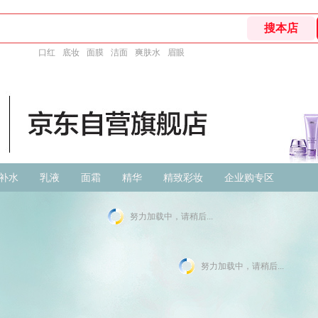
口红
底妆
面膜
洁面
爽肤水
眉眼
补水
乳液
面霜
精华
精致彩妆
企业购专区
努力加载中，请稍后...
努力加载中，请稍后...