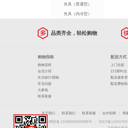
夹具（普通型）
夹具（内冷型）
品类齐全，轻松购物
购物指南
配送方式
购物流程
上门自提
会员介绍
211限时达
生活旅行/团购
配送服务查
常见问题
配送费收取
大家电
联系客服
关于我们
|
联系我们
|
联系客服
|
合作招商
|
商
京公网安备 11000002000088号
|
京ICP备1104170