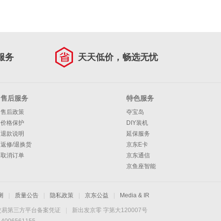
服务
天天低价，畅选无忧
售后服务
特色服务
售后政策
夺宝岛
价格保护
DIY装机
退款说明
延保服务
返修/退换货
京东E卡
取消订单
京东通信
京鱼座智能
测
|
质量公告
|
隐私政策
|
京东公益
|
Media & IR
交易第三方平台备案凭证
|
新出发京零 字第大120007号