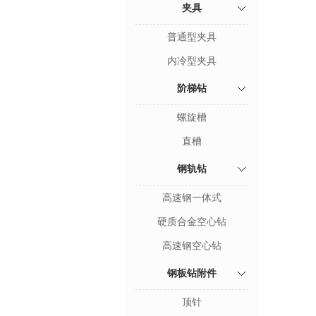
夹具
普通型夹具
内冷型夹具
阶梯钻
螺旋槽
直槽
钢轨钻
高速钢一体式
硬质合金空心钻
高速钢空心钻
钢板钻附件
顶针