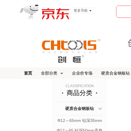
更多导航
服装城
食品
金融
首页
全部分类
企业价专场
硬质合金钢板钻
CLASSIFICATION
商品分类
硬质合金钢板钻
Φ12～65mm 钻深35mm
直角柄
Φ12～65 钻深50mm直角