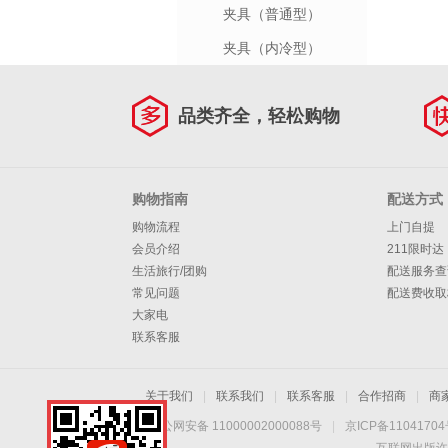
夹具（普通型）
夹具（内冷型）
品类齐全，轻松购物
购物指南
配送方式
购物流程
上门自提
会员介绍
211限时达
生活旅行/团购
配送服务查
常见问题
配送费收取
大家电
联系客服
关于我们
|
联系我们
|
联系客服
|
合作招商
|
商
京公网安备 11000002000088号
|
京ICP备1104170