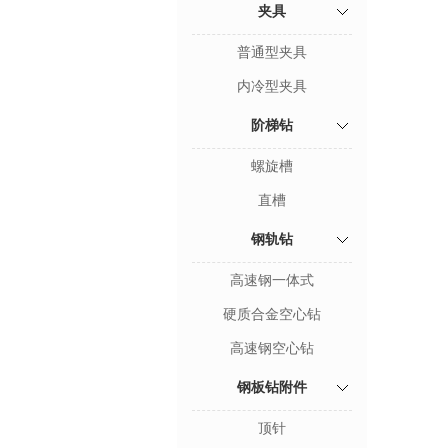
夹具
普通型夹具
内冷型夹具
阶梯钻
螺旋槽
直槽
钢轨钻
高速钢一体式
硬质合金空心钻
高速钢空心钻
钢板钻附件
顶针