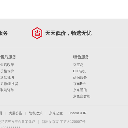
服务
天天低价，畅选无忧
售后服务
特色服务
售后政策
夺宝岛
价格保护
DIY装机
退款说明
延保服务
返修/退换货
京东E卡
取消订单
京东通信
京鱼座智能
测
|
质量公告
|
隐私政策
|
京东公益
|
Media & IR
交易第三方平台备案凭证
|
新出发京零 字第大120007号