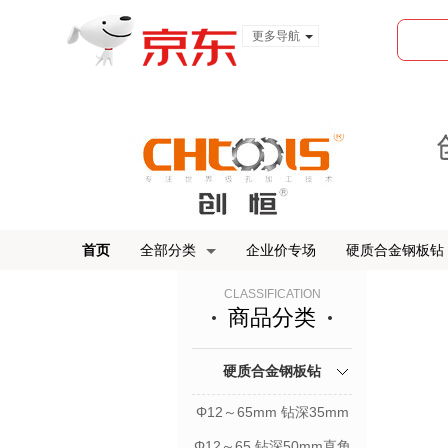
更多导航
服装城
食品
金融
首页
全部分类
企业价专场
硬质合金钢板钻
CLASSIFICATION
商品分类
硬质合金钢板钻
Φ12～65mm 钻深35mm
直角柄
Φ12～65 钻深50mm直角