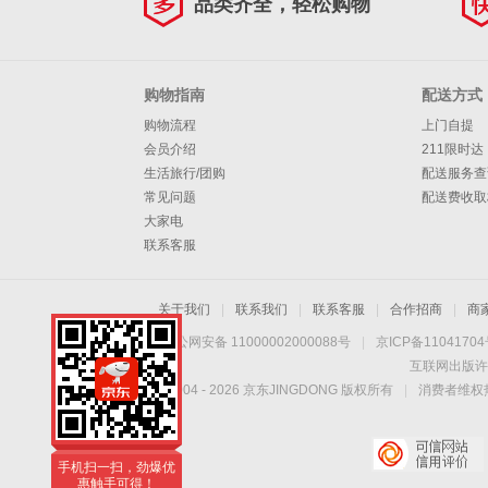
品类齐全，轻松购物
购物指南
配送方式
购物流程
上门自提
会员介绍
211限时达
生活旅行/团购
配送服务查
常见问题
配送费收取
大家电
联系客服
关于我们
|
联系我们
|
联系客服
|
合作招商
|
商
京公网安备 11000002000088号
|
京ICP备1104170
互联网出版许
Copyright © 2004 -
2026
京东JINGDONG 版权所有
|
消费者维权热
手机扫一扫，劲爆优
惠触手可得！
手机扫一扫，劲爆优
惠触手可得！