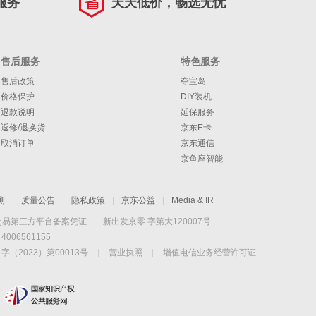
服务
天天低价，畅选无忧
售后服务
特色服务
售后政策
夺宝岛
价格保护
DIY装机
退款说明
延保服务
返修/退换货
京东E卡
取消订单
京东通信
京鱼座智能
测
|
质量公告
|
隐私政策
|
京东公益
|
Media & IR
交易第三方平台备案凭证
|
新出发京零 字第大120007号
06561155
2023）第00013号
|
营业执照
|
增值电信业务经营许可证