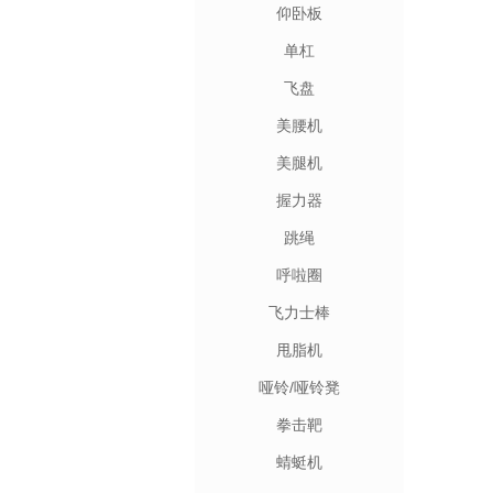
仰卧板
单杠
飞盘
美腰机
美腿机
握力器
跳绳
呼啦圈
飞力士棒
甩脂机
哑铃/哑铃凳
拳击靶
蜻蜓机