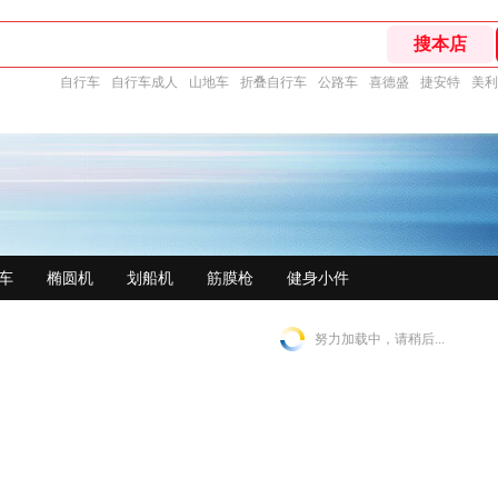
自行车
自行车成人
山地车
折叠自行车
公路车
喜德盛
捷安特
美利
车
椭圆机
划船机
筋膜枪
健身小件
努力加载中，请稍后...