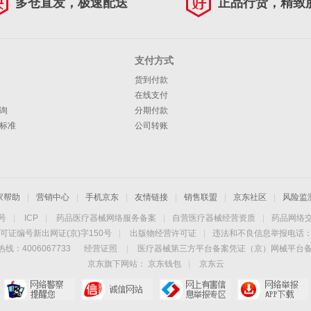
多仓直发，极速配送
正品行货，精致
支付方式
货到付款
在线支付
询
分期付款
标准
公司转账
家帮助
|
营销中心
|
手机京东
|
友情链接
|
销售联盟
|
京东社区
|
风险监
4号
|
ICP
|
药品医疗器械网络服务备案
|
自营医疗器械经营资质
|
药品网络
可证编号新出网证(京)字150号
|
出版物经营许可证
|
违法和不良信息举报电话：40
线：4006067733
经营证照
|
医疗器械第三方平台备案凭证（京）网械平台备字（
京东旗下网站：
京东钱包
|
京东云