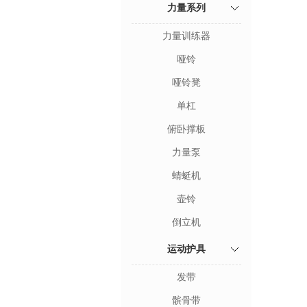
力量系列
力量训练器
哑铃
哑铃凳
单杠
俯卧撑板
力量泵
蜻蜓机
壶铃
倒立机
运动护具
发带
髌骨带