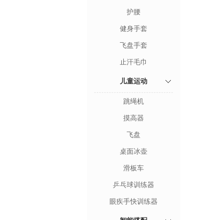
护腰
健身手套
飞盘手套
止汗毛巾
儿童运动
跳绳机
摸高器
飞盘
桌面冰壶
滑板车
乒乓球训练器
眼疾手快训练器