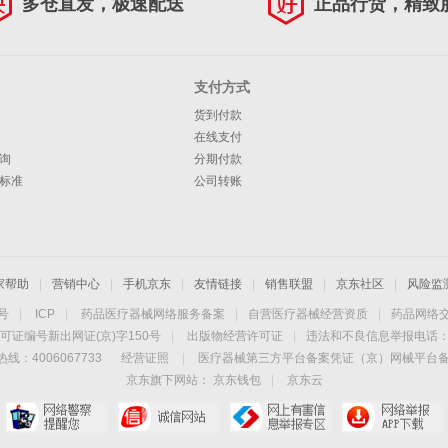
多仓直发，极速配送
正品行货，精致
支付方式
货到付款
在线支付
询
分期付款
标准
公司转账
家帮助
|
营销中心
|
手机京东
|
友情链接
|
销售联盟
|
京东社区
|
风险监
4号
|
ICP
|
药品医疗器械网络服务备案
|
自营医疗器械经营资质
|
药品网络
可证编号新出网证(京)字150号
|
出版物经营许可证
|
违法和不良信息举报电话：40
线：4006067733
经营证照
|
医疗器械第三方平台备案凭证（京）网械平台备字（
京东旗下网站：
京东钱包
|
京东云