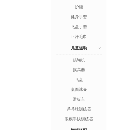
护腰
健身手套
飞盘手套
止汗毛巾
儿童运动
跳绳机
摸高器
飞盘
桌面冰壶
滑板车
乒乓球训练器
眼疾手快训练器