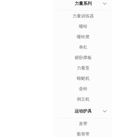
力量系列
力量训练器
哑铃
哑铃凳
单杠
俯卧撑板
力量泵
蜻蜓机
壶铃
倒立机
运动护具
发带
髌骨带