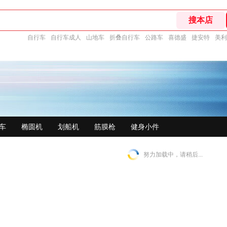
自行车
自行车成人
山地车
折叠自行车
公路车
喜德盛
捷安特
美利
车
椭圆机
划船机
筋膜枪
健身小件
努力加载中，请稍后...