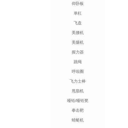
仰卧板
单杠
飞盘
美腰机
美腿机
握力器
跳绳
呼啦圈
飞力士棒
甩脂机
哑铃/哑铃凳
拳击靶
蜻蜓机