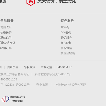
服务
天天低价，畅选无忧
售后服务
特色服务
售后政策
夺宝岛
价格保护
DIY装机
退款说明
延保服务
返修/退换货
京东E卡
取消订单
京东通信
京鱼座智能
测
|
质量公告
|
隐私政策
|
京东公益
|
Media & IR
交易第三方平台备案凭证
|
新出发京零 字第大120007号
06561155
2023）第00013号
|
营业执照
|
增值电信业务经营许可证