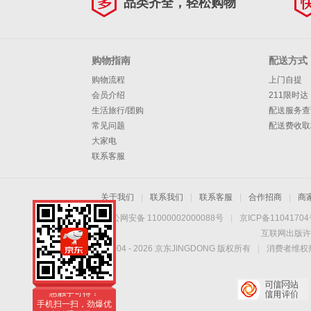
品类齐全，轻松购物
购物指南
配送方式
购物流程
上门自提
会员介绍
211限时达
生活旅行/团购
配送服务查
常见问题
配送费收取
大家电
联系客服
关于我们
|
联系我们
|
联系客服
|
合作招商
|
商
京公网安备 11000002000088号
|
京ICP备1104170
互联网出版许
Copyright © 2004 -
2026
京东JINGDONG 版权所有
|
消费者维权热
手机扫一扫，劲爆优
惠触手可得！
手机扫一扫，劲爆优
惠触手可得！