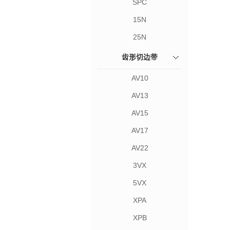
SPC
15N
25N
齿形切边带
AV10
AV13
AV15
AV17
AV22
3VX
5VX
XPA
XPB