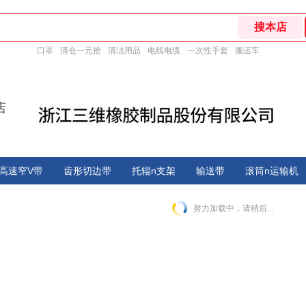
口罩
清仓一元抢
清洁用品
电线电缆
一次性手套
搬运车
店
高速窄V带
齿形切边带
托辊n支架
输送带
滚筒n运输机
努力加载中，请稍后...