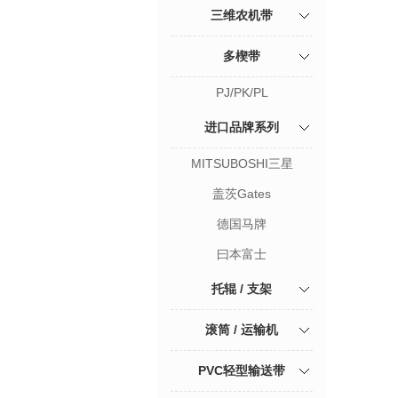
三维农机带
多楔带
PJ/PK/PL
进口品牌系列
MITSUBOSHI三星
盖茨Gates
德国马牌
曰本富士
托辊 / 支架
滚筒 / 运输机
PVC轻型输送带