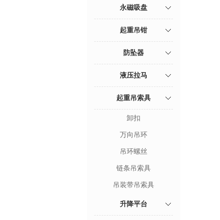
永磁吸盘
起重吊钳
防坠器
液压拉马
起重吊索具
卸扣
万向吊环
吊环螺丝
链条吊索具
吊装带吊索具
升降平台