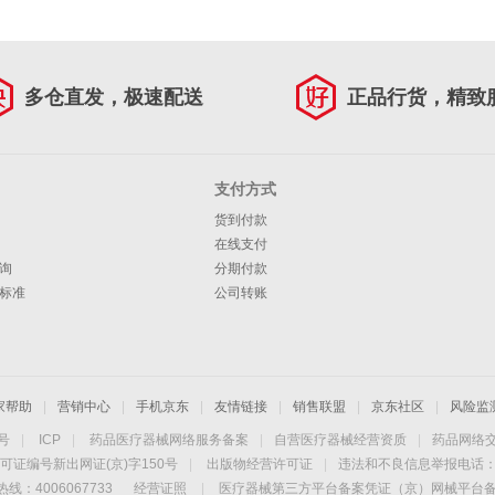
多仓直发，极速配送
正品行货，精致
支付方式
货到付款
在线支付
询
分期付款
标准
公司转账
家帮助
|
营销中心
|
手机京东
|
友情链接
|
销售联盟
|
京东社区
|
风险监
4号
|
ICP
|
药品医疗器械网络服务备案
|
自营医疗器械经营资质
|
药品网络
可证编号新出网证(京)字150号
|
出版物经营许可证
|
违法和不良信息举报电话：40
线：4006067733
经营证照
|
医疗器械第三方平台备案凭证（京）网械平台备字（