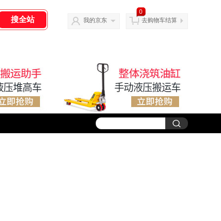
0
我的京东
去购物车结算