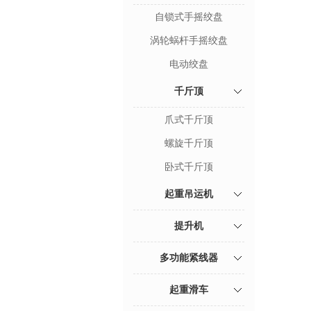
自锁式手摇绞盘
涡轮蜗杆手摇绞盘
电动绞盘
千斤顶
爪式千斤顶
螺旋千斤顶
卧式千斤顶
起重吊运机
提升机
多功能紧线器
起重滑车