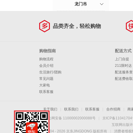
龙门吊
品类齐全，轻松购物
购物指南
配送方式
购物流程
上门自提
会员介绍
211限时达
生活旅行/团购
配送服务查
常见问题
配送费收取
大家电
联系客服
关于我们
|
联系我们
|
联系客服
|
合作招商
|
商
京公网安备 11000002000088号
|
京ICP备1104170
互联网出版许
Copyright © 2004 -
2026
京东JINGDONG 版权所有
|
消费者维权热