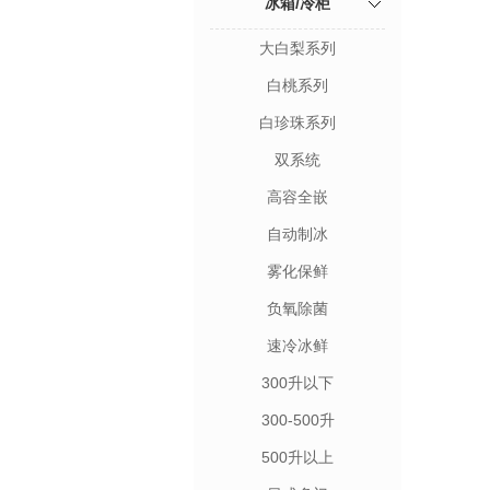
冰箱/冷柜
大白梨系列
白桃系列
白珍珠系列
双系统
高容全嵌
自动制冰
雾化保鲜
负氧除菌
速冷冰鲜
300升以下
300-500升
500升以上