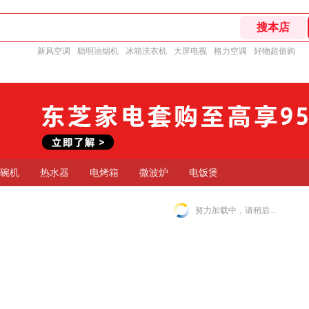
新风空调
聪明油烟机
冰箱洗衣机
大屏电视
格力空调
好物超值购
碗机
热水器
电烤箱
微波炉
电饭煲
努力加载中，请稍后...