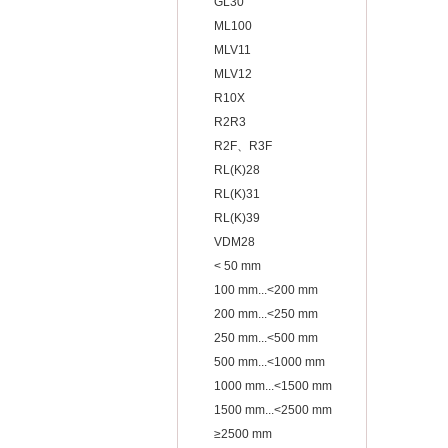
GL30
ML100
MLV11
MLV12
R10X
R2R3
R2F、R3F
RL(K)28
RL(K)31
RL(K)39
VDM28
< 50 mm
100 mm...<200 mm
200 mm...<250 mm
250 mm...<500 mm
500 mm...<1000 mm
1000 mm...<1500 mm
1500 mm...<2500 mm
≥2500 mm