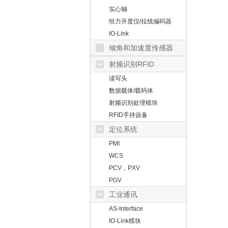
实心轴
恒力开度仪/拉线编码器
IO-Link
倾角和加速度传感器
射频识别RFID
读写头
数据载体/载码体
射频识别处理模块
RFID手持设备
定位系统
PMI
WCS
PCV，PXV
PGV
工业通讯
AS-Interface
IO-Link模块