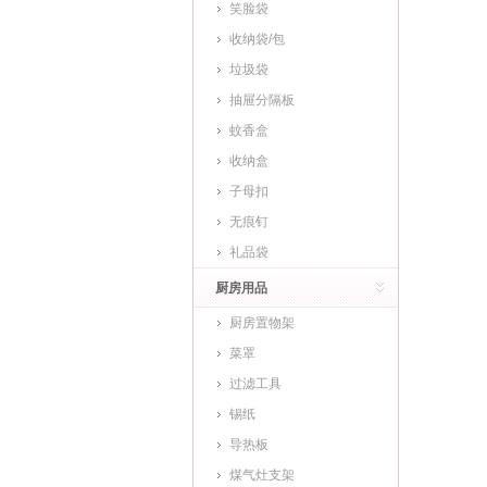
笑脸袋
收纳袋/包
垃圾袋
抽屉分隔板
蚊香盒
收纳盒
子母扣
无痕钉
礼品袋
厨房用品
厨房置物架
菜罩
过滤工具
锡纸
导热板
煤气灶支架