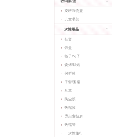
收纳架/篮
旋转置物篮
儿童书架
一次性用品
鞋套
饭盒
筷子/勺子
烧烤/烘焙
保鲜膜
手套/围裙
耳罩
防尘膜
热缩膜
烫染发披肩
热缩管
一次性旅行