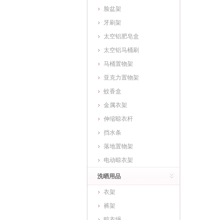
脸盆架
牙刷架
太空铝肥皂盒
太空铝马桶刷
马桶置物架
亚克力置物架
蚊香盒
金属衣架
伸缩晾衣杆
挡水条
落地置物架
电动晾衣架
洗晒用品
衣架
裤架
晾衣绳