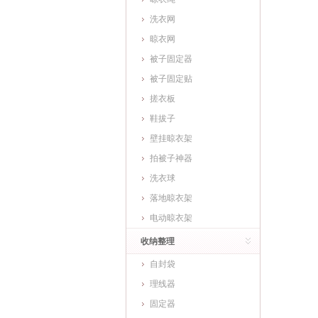
洗衣网
晾衣网
被子固定器
被子固定贴
搓衣板
鞋拔子
壁挂晾衣架
拍被子神器
洗衣球
落地晾衣架
电动晾衣架
收纳整理
自封袋
理线器
固定器