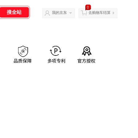
0
我的京东
去购物车结算