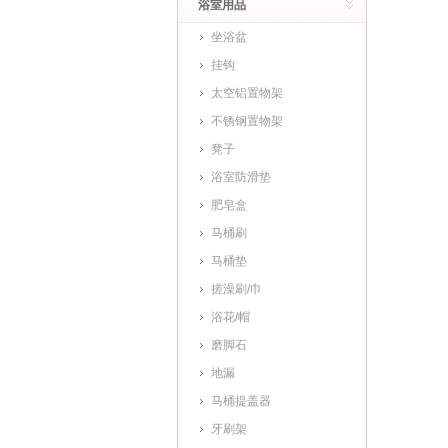
浴室用品
坐浴盆
挂钩
太空铝置物架
不锈钢置物架
凳子
浴室防滑垫
肥皂盒
马桶刷
马桶垫
搓澡刷/巾
浴花/帽
磨脚石
地漏
马桶提盖器
牙刷架