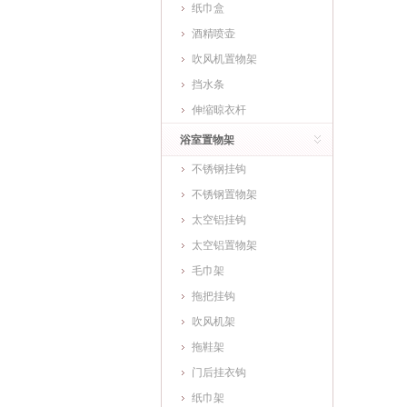
纸巾盒
酒精喷壶
吹风机置物架
挡水条
伸缩晾衣杆
浴室置物架
不锈钢挂钩
不锈钢置物架
太空铝挂钩
太空铝置物架
毛巾架
拖把挂钩
吹风机架
拖鞋架
门后挂衣钩
纸巾架