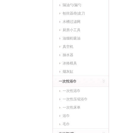
隔油勺/漏勺
刨丝器/削皮刀
水槽过滤网
厨房小工具
油烟机吸油
真空机
抽水器
冰格模具
烟灰缸
一次性浴巾
一次性浴巾
一次性压缩浴巾
一次性床单
浴巾
毛巾