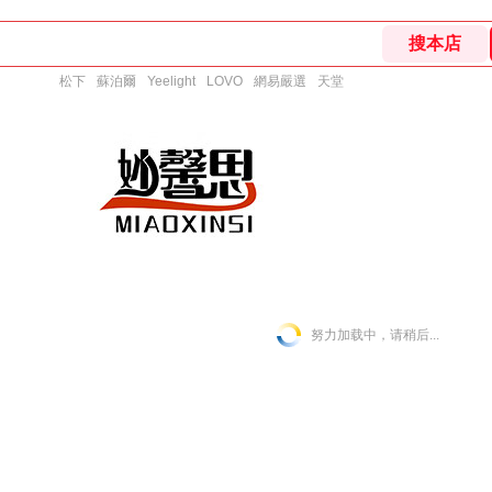
松下
蘇泊爾
Yeelight
LOVO
網易嚴選
天堂
努力加载中，请稍后...