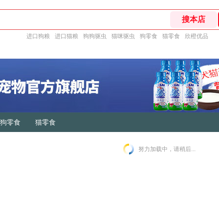
进口狗粮
进口猫粮
狗狗驱虫
猫咪驱虫
狗零食
猫零食
欣橙优品
狗零食
猫零食
努力加载中，请稍后...