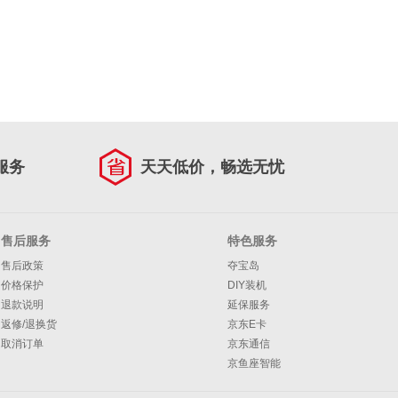
服务
天天低价，畅选无忧
售后服务
特色服务
售后政策
夺宝岛
价格保护
DIY装机
退款说明
延保服务
返修/退换货
京东E卡
取消订单
京东通信
京鱼座智能