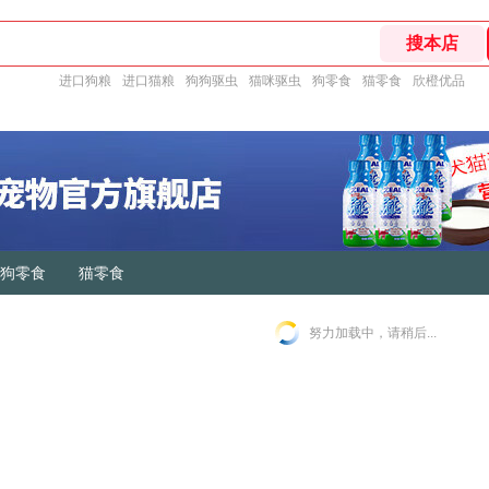
进口狗粮
进口猫粮
狗狗驱虫
猫咪驱虫
狗零食
猫零食
欣橙优品
狗零食
猫零食
努力加载中，请稍后...