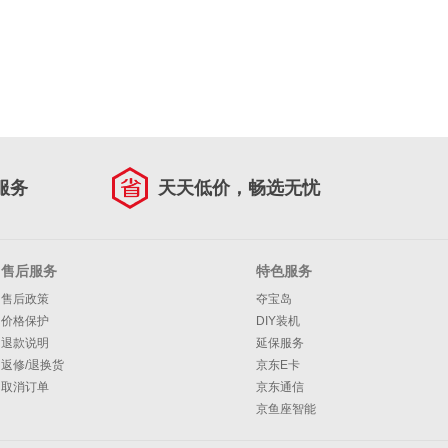
服务
天天低价，畅选无忧
售后服务
特色服务
售后政策
夺宝岛
价格保护
DIY装机
退款说明
延保服务
返修/退换货
京东E卡
取消订单
京东通信
京鱼座智能