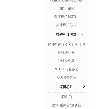
模拟开关/多路复用器
电能计量IC
数字电位器芯片
其他模拟芯片
时钟和计时器
实时时钟（RTC）和计时
器
时钟缓冲器
时钟发生器
RF PLL与合成器
其他时钟芯片
逻辑芯片
逻辑-门
逻辑-缓冲器/驱动器