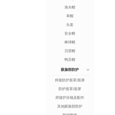
渔夫帽
草帽
头套
安全帽
棒球帽
贝雷帽
鸭舌帽
眼脸部防护
焊接防护面罩/面屏
防护面罩/面屏
焊接护目镜及配件
其他眼脸部防护