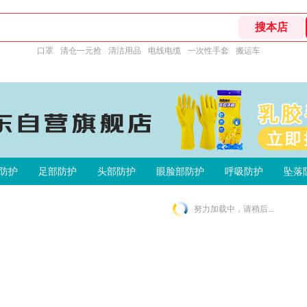
口罩
清仓一元抢
清洁用品
电线电缆
一次性手套
搬运车
防护
足部防护
头部防护
眼脸部防护
呼吸防护
坠落
努力加载中，请稍后...