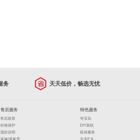
服务
天天低价，畅选无忧
售后服务
特色服务
售后政策
夺宝岛
价格保护
DIY装机
退款说明
延保服务
返修/退换货
京东E卡