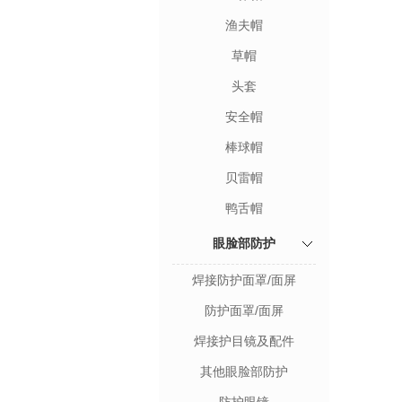
渔夫帽
草帽
头套
安全帽
棒球帽
贝雷帽
鸭舌帽
眼脸部防护
焊接防护面罩/面屏
防护面罩/面屏
焊接护目镜及配件
其他眼脸部防护