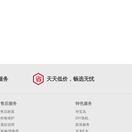
服务
天天低价，畅选无忧
售后服务
特色服务
售后政策
夺宝岛
价格保护
DIY装机
退款说明
延保服务
返修/退换货
京东E卡