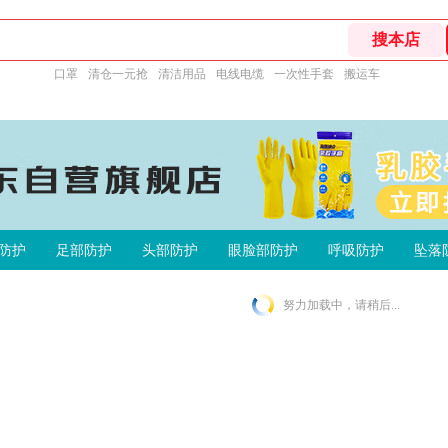
口罩
清仓一元抢
清洁用品
电线电缆
一次性手套
搬运车
防护
足部防护
头部防护
眼脸部防护
呼吸防护
坠落
努力加载中，请稍后...