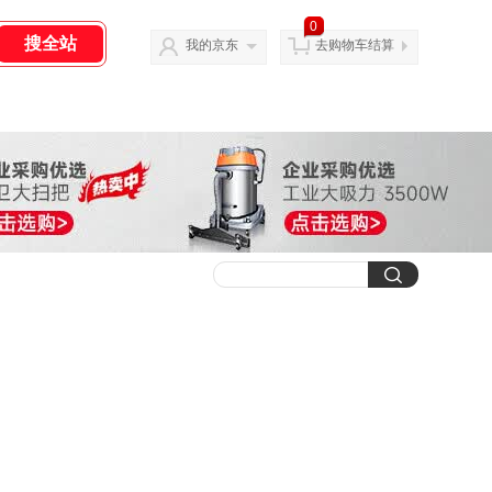
0
我的京东
去购物车结算