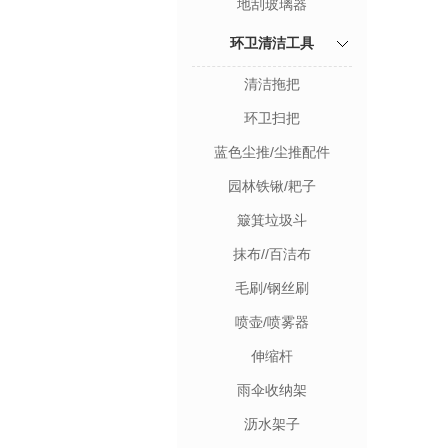
地刮玻璃器
环卫清洁工具
清洁拖把
环卫扫把
蓝色尘推/尘推配件
园林铁锹/耙子
簸箕垃圾斗
抹布//百洁布
毛刷/钢丝刷
喷壶/喷雾器
伸缩杆
雨伞收纳架
沥水架子