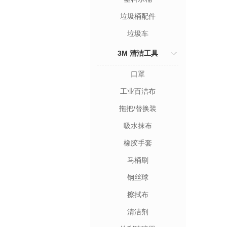
垃圾桶配件
垃圾车
3M 清洁工具
口罩
工业百洁布
拖把/替换装
吸水抹布
橡胶手套
马桶刷
钢丝球
擦拭布
清洁剂