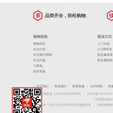
品类齐全，轻松购物
购物指南
配送方式
购物流程
上门自提
会员介绍
211限时达
生活旅行/团购
配送服务查
常见问题
配送费收取
大家电
联系客服
关于我们
|
联系我们
|
联系客服
|
合作招商
|
商
京公网安备 11000002000088号
|
京ICP备1104170
互联网出版许
Copyright © 2004 -
2026
京东JINGDONG 版权所有
|
消费者维权热