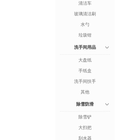
清洁车
玻璃清洁刷
水勺
垃圾钳
洗手间用品
大盘纸
手纸盒
洗手间扶手
其他
除雪防滑
除雪铲
大扫把
刮水器