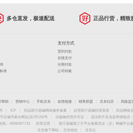
多仓直发，极速配送
正品行货，精致
支付方式
货到付款
在线支付
询
分期付款
标准
公司转账
家帮助
|
营销中心
|
手机京东
|
友情链接
|
销售联盟
|
京东社区
|
风险监
4号
|
ICP
|
药品医疗器械网络服务备案
|
自营医疗器械经营资质
|
药品网络
可证编号新出网证(京)字150号
|
出版物经营许可证
|
违法和不良信息举报电话：40
线：4006067733
经营证照
|
医疗器械第三方平台备案凭证（京）网械平台备字（
京东旗下网站：
京东钱包
|
京东云