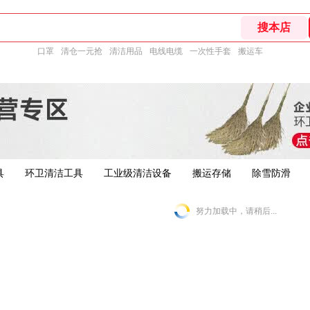
口罩
清仓一元抢
清洁用品
电线电缆
一次性手套
搬运车
具
环卫清洁工具
工业级清洁设备
搬运存储
除雪防滑
努力加载中，请稍后...