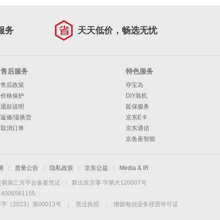
服务
天天低价，畅选无忧
售后服务
特色服务
售后政策
夺宝岛
价格保护
DIY装机
退款说明
延保服务
返修/退换货
京东E卡
取消订单
京东通信
京鱼座智能
测
|
质量公告
|
隐私政策
|
京东公益
|
Media & IR
交易第三方平台备案凭证
|
新出发京零 字第大120007号
06561155
2023）第00013号
|
营业执照
|
增值电信业务经营许可证