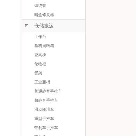
缠绕管
暗盒修复器
仓储搬运
工作台
塑料周转箱
登高梯
储物柜
货架
工业瓶桶
普通静音手推车
超静音手推车
滑动轮滑车
重型手推车
带刹车手推车