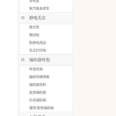
零件盒
氧气瓶老虎车
静电无尘
除尘垫
擦拭纸
防静电用品
无尘打印纸
编织袋吨包
吨包吨袋
编织布缠绕卷
编织袋筒料
灰色编织袋
白色编织袋
透明/彩色编织袋