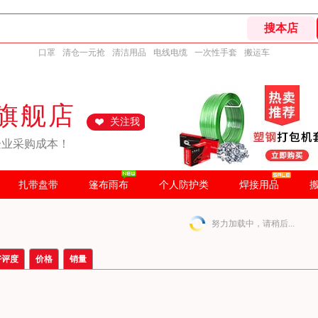
口罩
清仓一元抢
清洁用品
电线电缆
一次性手套
搬运车
旗舰店
关注我
企业采购成本！
扎带盘带
篷布雨布
个人防护类
焊接用品
努力加载中，请稍后...
好评度
价格
销量