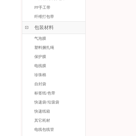
PP手工带
纤维打包带
包装材料
气泡膜
塑料捆扎绳
保护膜
电线膜
珍珠棉
自封袋
标签纸/色带
快递袋/垃圾袋
快递纸箱
其它耗材
电线包线管