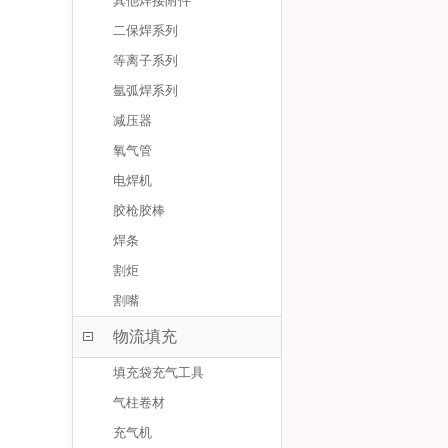
其他焊接附件
二保焊系列
等离子系列
氩弧焊系列
减压器
氧气管
电焊机
胶枪胶棒
焊条
割炬
割嘴
物流填充
填充袋充气工具
气柱卷材
充气机