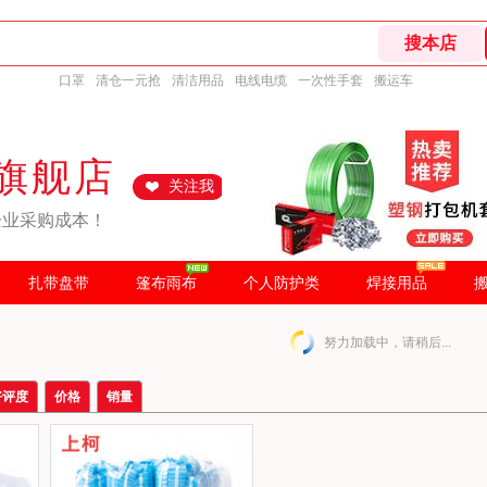
口罩
清仓一元抢
清洁用品
电线电缆
一次性手套
搬运车
旗舰店
关注我
企业采购成本！
扎带盘带
篷布雨布
个人防护类
焊接用品
努力加载中，请稍后...
好评度
价格
销量