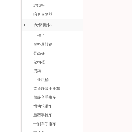
缠绕管
暗盒修复器
仓储搬运
工作台
塑料周转箱
登高梯
储物柜
货架
工业瓶桶
普通静音手推车
超静音手推车
滑动轮滑车
重型手推车
带刹车手推车