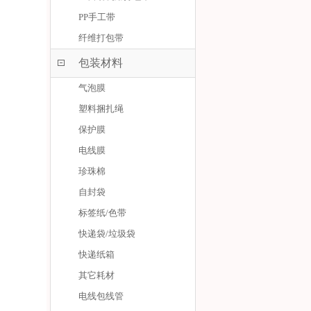
PP手工带
纤维打包带
包装材料
气泡膜
塑料捆扎绳
保护膜
电线膜
珍珠棉
自封袋
标签纸/色带
快递袋/垃圾袋
快递纸箱
其它耗材
电线包线管