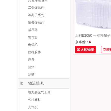
其他焊接附件
二保焊系列
等离子系列
氩弧焊系列
减压器
氧气管
京东价：
¥
电焊机
加入购物车
立即
胶枪胶棒
焊条
割炬
割嘴
物流填充
填充袋充气工具
气柱卷材
充气机