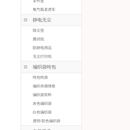
零件盒
氧气瓶老虎车
静电无尘
除尘垫
擦拭纸
防静电用品
无尘打印纸
编织袋吨包
吨包吨袋
编织布缠绕卷
编织袋筒料
灰色编织袋
白色编织袋
透明/彩色编织袋