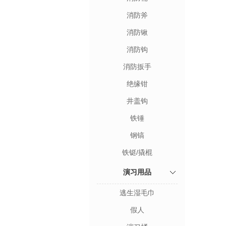
消防斧
消防锹
消防钩
消防扳手
绝缘钳
井盖钩
铁锤
钢镐
铁铤/撬棍
演习用品
逃生湿毛巾
假人