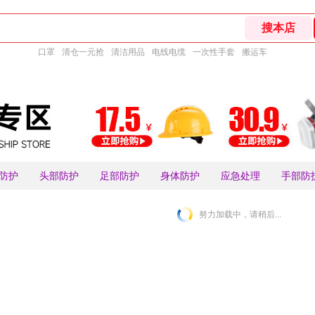
口罩
清仓一元抢
清洁用品
电线电缆
一次性手套
搬运车
防护
头部防护
足部防护
身体防护
应急处理
手部防
努力加载中，请稍后...