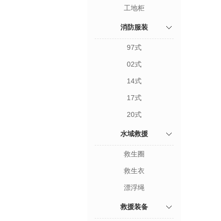
工地柜
消防服装
97式
02式
14式
17式
20式
水域救援
救生圈
救生衣
漂浮绳
救援装备