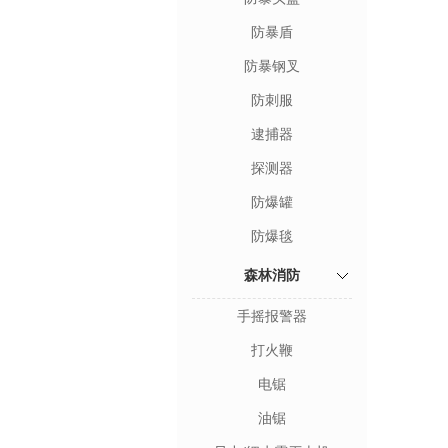
防暴盾
防暴钢叉
防刺服
逮捕器
探测器
防爆罐
防爆毯
森林消防
手摇报警器
打火鞭
电锯
油锯