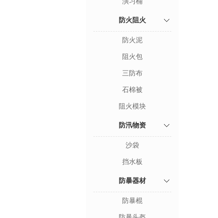
演习桶
防火阻火
防火泥
阻火包
三防布
石棉被
阻火模块
防汛物资
沙袋
挡水板
防暴器材
防暴棍
防暴头盔