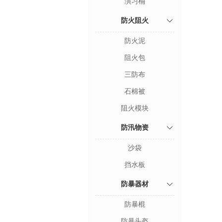
演习桶
防火阻火
防火泥
阻火包
三防布
石棉被
阻火模块
防汛物资
沙袋
挡水板
防暴器材
防暴棍
防暴头盔