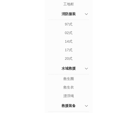
工地柜
消防服装
97式
02式
14式
17式
20式
水域救援
救生圈
救生衣
漂浮绳
救援装备