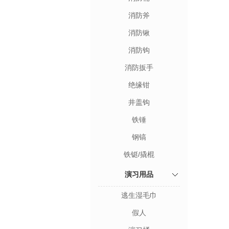
消防斧
消防锹
消防钩
消防扳手
绝缘钳
井盖钩
铁锤
钢镐
铁铤/撬棍
演习用品
逃生湿毛巾
假人