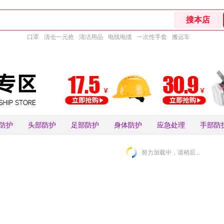
口罩
清仓一元抢
清洁用品
电线电缆
一次性手套
搬运车
防护
头部防护
足部防护
身体防护
应急处理
手部防
努力加载中，请稍后...