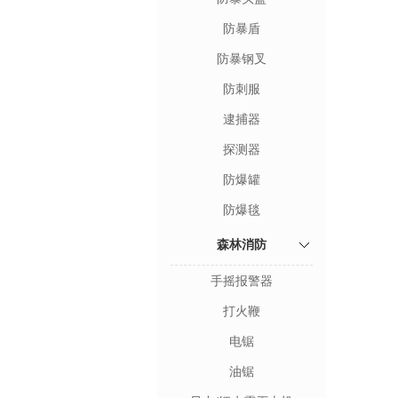
防暴盾
防暴钢叉
防刺服
逮捕器
探测器
防爆罐
防爆毯
森林消防
手摇报警器
打火鞭
电锯
油锯