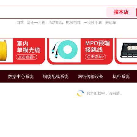
口罩
清仓一元抢
清洁用品
电线电缆
一次性手套
搬运车
数据中心系统
铜缆配线系统
网络传输设备
机柜系统
努力加载中，请稍后...