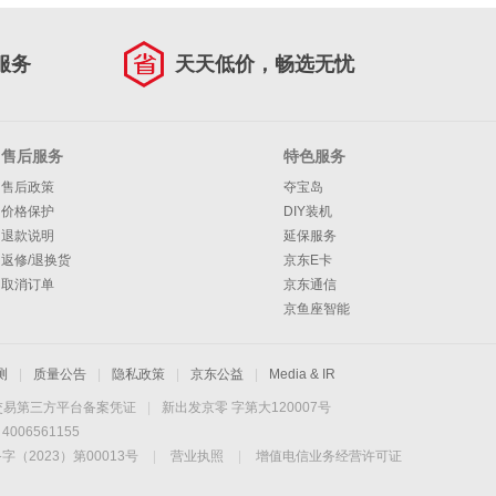
服务
天天低价，畅选无忧
售后服务
特色服务
售后政策
夺宝岛
价格保护
DIY装机
退款说明
延保服务
返修/退换货
京东E卡
取消订单
京东通信
京鱼座智能
测
|
质量公告
|
隐私政策
|
京东公益
|
Media & IR
交易第三方平台备案凭证
|
新出发京零 字第大120007号
06561155
2023）第00013号
|
营业执照
|
增值电信业务经营许可证