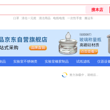
口罩
清仓一元抢
清洁用品
电线电缆
一次性手套
搬运车
制品
实验室不锈钢类
实验室橡胶制品
试纸滤纸
仪器设
努力加载中，请稍后...