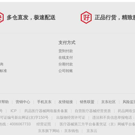
多仓直发，极速配送
正品行货，精致
支付方式
货到付款
在线支付
询
分期付款
标准
公司转账
家帮助
|
营销中心
|
手机京东
|
友情链接
|
销售联盟
|
京东社区
|
风险监
4号
|
ICP
|
药品医疗器械网络服务备案
|
自营医疗器械经营资质
|
药品网络
可证编号新出网证(京)字150号
|
出版物经营许可证
|
违法和不良信息举报电话：40
线：4006067733
经营证照
|
医疗器械第三方平台备案凭证（京）网械平台备字（
京东旗下网站：
京东钱包
|
京东云