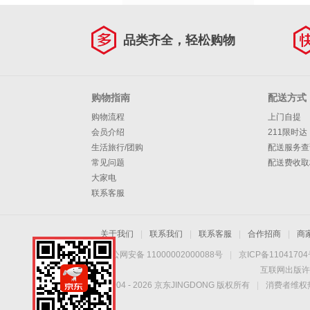
品类齐全，轻松购物
购物指南
配送方式
购物流程
上门自提
会员介绍
211限时达
生活旅行/团购
配送服务查
常见问题
配送费收取
大家电
联系客服
关于我们
|
联系我们
|
联系客服
|
合作招商
|
商
京公网安备 11000002000088号
|
京ICP备1104170
互联网出版许
Copyright © 2004 -
2026
京东JINGDONG 版权所有
|
消费者维权热