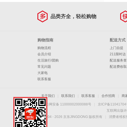
品类齐全，轻松购物
购物指南
配送方式
购物流程
上门自提
会员介绍
211限时达
生活旅行/团购
配送服务查
常见问题
配送费收取
大家电
联系客服
关于我们
|
联系我们
|
联系客服
|
合作招商
|
商
京公网安备 11000002000088号
|
京ICP备1104170
互联网出版许
Copyright © 2004 -
2026
京东JINGDONG 版权所有
|
消费者维权热