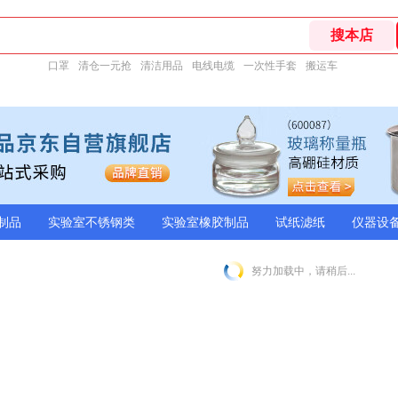
口罩
清仓一元抢
清洁用品
电线电缆
一次性手套
搬运车
制品
实验室不锈钢类
实验室橡胶制品
试纸滤纸
仪器设
努力加载中，请稍后...