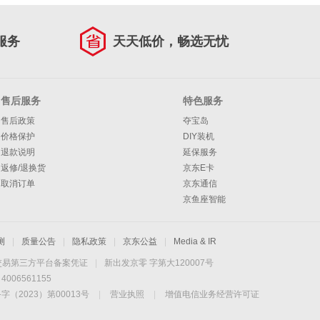
服务
天天低价，畅选无忧
售后服务
特色服务
售后政策
夺宝岛
价格保护
DIY装机
退款说明
延保服务
返修/退换货
京东E卡
取消订单
京东通信
京鱼座智能
测
|
质量公告
|
隐私政策
|
京东公益
|
Media & IR
交易第三方平台备案凭证
|
新出发京零 字第大120007号
06561155
2023）第00013号
|
营业执照
|
增值电信业务经营许可证