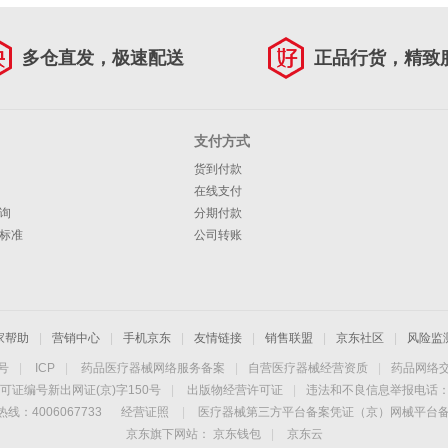
多仓直发，极速配送
正品行货，精致
支付方式
货到付款
在线支付
询
分期付款
标准
公司转账
家帮助
|
营销中心
|
手机京东
|
友情链接
|
销售联盟
|
京东社区
|
风险监
4号
|
ICP
|
药品医疗器械网络服务备案
|
自营医疗器械经营资质
|
药品网络
可证编号新出网证(京)字150号
|
出版物经营许可证
|
违法和不良信息举报电话：40
线：4006067733
经营证照
|
医疗器械第三方平台备案凭证（京）网械平台备字（
京东旗下网站：
京东钱包
|
京东云