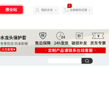
0
我的京东
去购物车结算