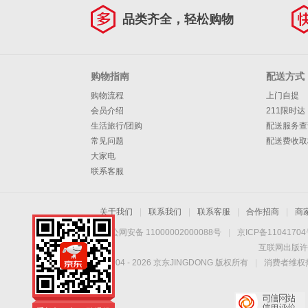
品类齐全，轻松购物
购物指南
配送方式
购物流程
上门自提
会员介绍
211限时达
生活旅行/团购
配送服务查
常见问题
配送费收取
大家电
联系客服
关于我们
|
联系我们
|
联系客服
|
合作招商
|
商
京公网安备 11000002000088号
|
京ICP备1104170
互联网出版许
Copyright © 2004 -
2026
京东JINGDONG 版权所有
|
消费者维权热
手机扫一扫，劲爆优