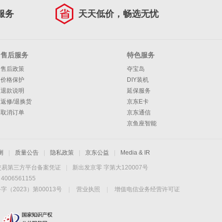
服务
天天低价，畅选无忧
售后服务
特色服务
售后政策
夺宝岛
价格保护
DIY装机
退款说明
延保服务
返修/退换货
京东E卡
取消订单
京东通信
京鱼座智能
测
|
质量公告
|
隐私政策
|
京东公益
|
Media & IR
交易第三方平台备案凭证
|
新出发京零 字第大120007号
06561155
2023）第00013号
|
营业执照
|
增值电信业务经营许可证