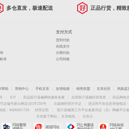
多仓直发，极速配送
正品行货，精致
支付方式
货到付款
在线支付
询
分期付款
标准
公司转账
家帮助
|
营销中心
|
手机京东
|
友情链接
|
销售联盟
|
京东社区
|
风险监
4号
|
ICP
|
药品医疗器械网络服务备案
|
自营医疗器械经营资质
|
药品网络
可证编号新出网证(京)字150号
|
出版物经营许可证
|
违法和不良信息举报电话：40
线：4006067733
经营证照
|
医疗器械第三方平台备案凭证（京）网械平台备字（
京东旗下网站：
京东钱包
|
京东云