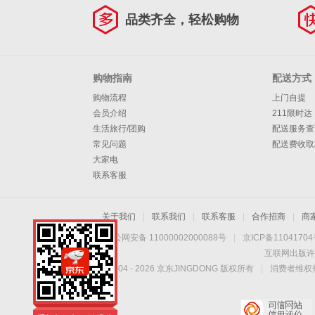
品类齐全，轻松购物
购物指南
配送方式
购物流程
上门自提
会员介绍
211限时达
生活旅行/团购
配送服务查
常见问题
配送费收取
大家电
联系客服
关于我们
|
联系我们
|
联系客服
|
合作招商
|
商
京公网安备 11000002000088号
|
京ICP备1104170
互联网出版许
Copyright © 2004 -
2026
京东JINGDONG 版权所有
|
消费者维权热
手机扫一扫，劲爆优
惠触手可得！