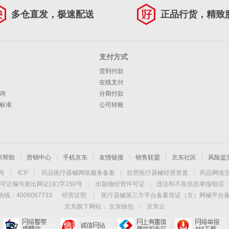
多仓直发，极速配送
正品行货，精致
支付方式
货到付款
在线支付
询
分期付款
标准
公司转账
家帮助
|
营销中心
|
手机京东
|
友情链接
|
销售联盟
|
京东社区
|
风险监
4号
|
ICP
|
药品医疗器械网络服务备案
|
自营医疗器械经营资质
|
药品网络
可证编号新出网证(京)字150号
|
出版物经营许可证
|
违法和不良信息举报电话：40
线：4006067733
经营证照
|
医疗器械第三方平台备案凭证（京）网械平台备字（
京东旗下网站：
京东钱包
|
京东云