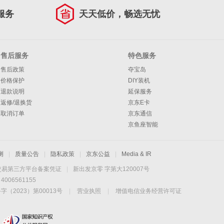
服务
天天低价，畅选无忧
售后服务
特色服务
售后政策
夺宝岛
价格保护
DIY装机
退款说明
延保服务
返修/退换货
京东E卡
取消订单
京东通信
京鱼座智能
测
|
质量公告
|
隐私政策
|
京东公益
|
Media & IR
交易第三方平台备案凭证
|
新出发京零 字第大120007号
06561155
2023）第00013号
|
营业执照
|
增值电信业务经营许可证