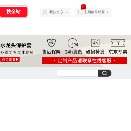
0
我的京东
去购物车结算