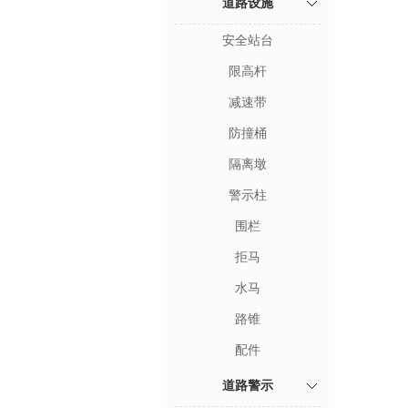
道路设施
安全站台
限高杆
减速带
防撞桶
隔离墩
警示柱
围栏
拒马
水马
路锥
配件
道路警示