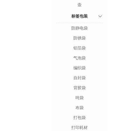
壶
标签包装
防静电袋
防锈袋
铝箔袋
气泡袋
编织袋
自封袋
背胶袋
吨袋
布袋
打包袋
打印耗材