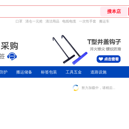
口罩
清仓一元抢
清洁用品
电线电缆
一次性手套
搬运车
防护
搬运储备
标签包装
工具五金
道路设施
努力加载中，请稍后...