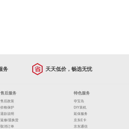
服务
天天低价，畅选无忧
售后服务
特色服务
售后政策
夺宝岛
价格保护
DIY装机
退款说明
延保服务
返修/退换货
京东E卡
取消订单
京东通信