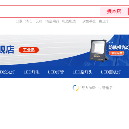
口罩
清仓一元抢
清洁用品
电线电缆
一次性手套
搬运车
ED投光灯
LED灯泡
LED灯管
LED路灯头
LED面板灯
努力加载中，请稍后...