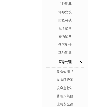
门把锁具
环形套锁
防盗链锁
电子锁具
密码锁具
锁芯配件
其他锁具
应急处理
急救物用品
急救呼吸罩
安全急救箱
帐篷及其他
应急安全锤