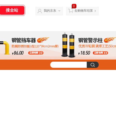
0
我的京东
去购物车结算