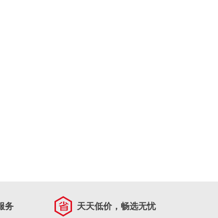
服务
天天低价，畅选无忧