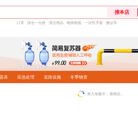
口罩
清仓一元抢
清洁用品
电线电缆
一次性手套
搬运车
器具
应急处理
道路设施
冬季物资
努力加载中，请稍后...