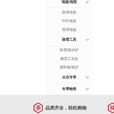
地毯/地垫
防滑地垫
PVC地垫
商用地毯
除雪工具
除雪/除冰铲
融雪工业盐
塑料锹/铁铲
企业专享
冬季物资
品类齐全，轻松购物