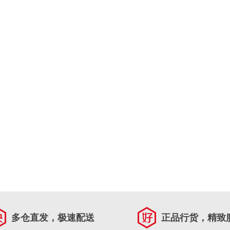
多仓直发，极速配送
正品行货，精致