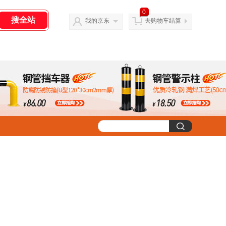
0
我的京东
去购物车结算