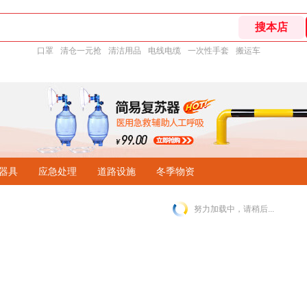
口罩
清仓一元抢
清洁用品
电线电缆
一次性手套
搬运车
器具
应急处理
道路设施
冬季物资
努力加载中，请稍后...