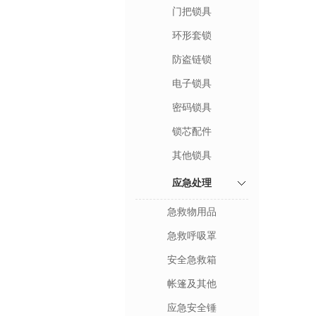
门把锁具
环形套锁
防盗链锁
电子锁具
密码锁具
锁芯配件
其他锁具
应急处理
急救物用品
急救呼吸罩
安全急救箱
帐篷及其他
应急安全锤