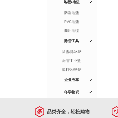
地毯/地垫
防滑地垫
PVC地垫
商用地毯
除雪工具
除雪/除冰铲
融雪工业盐
塑料锹/铁铲
企业专享
冬季物资
品类齐全，轻松购物