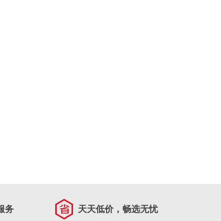
服务
天天低价，畅选无忧