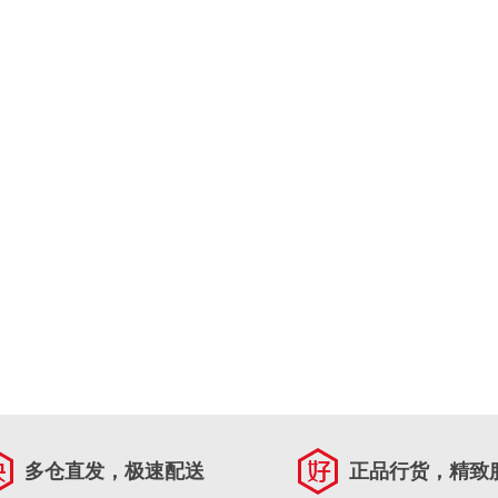
多仓直发，极速配送
正品行货，精致