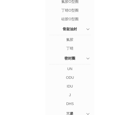
氟胶O型圈
丁晴O型圈
硅胶O型圈
骨架油封
氟胶
丁晴
密封圈
UN
ODU
IDU
J
DHS
三星