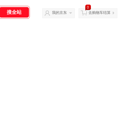
0
我的京东
去购物车结算