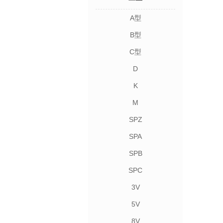
A型
B型
C型
D
K
M
SPZ
SPA
SPB
SPC
3V
5V
8V