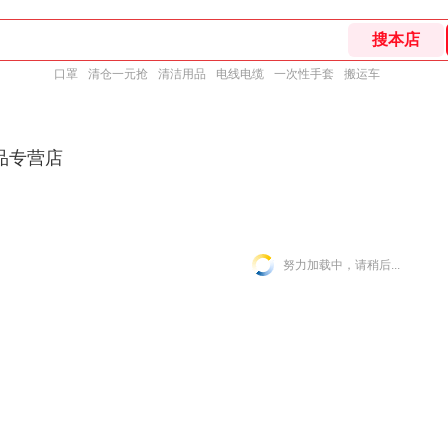
口罩
清仓一元抢
清洁用品
电线电缆
一次性手套
搬运车
品专营店
努力加载中，请稍后...