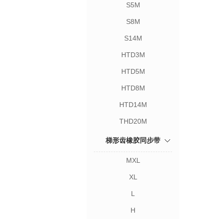
S5M
S8M
S14M
HTD3M
HTD5M
HTD8M
HTD14M
THD20M
梯形齿橡胶同步带
MXL
XL
L
H