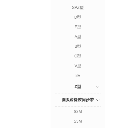
SPZ型
D型
E型
A型
B型
C型
V型
8V
Z型
圆弧齿橡胶同步带
S2M
S3M