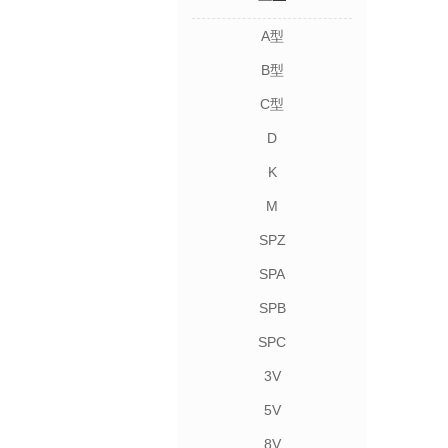
A型
B型
C型
D
K
M
SPZ
SPA
SPB
SPC
3V
5V
8V