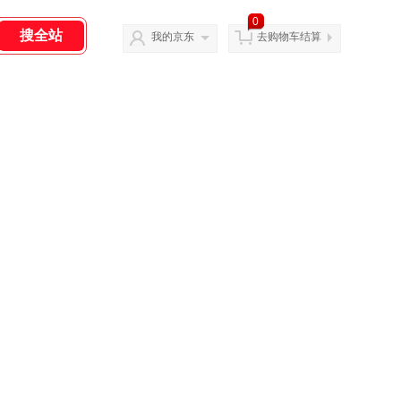
0
我的京东
去购物车结算