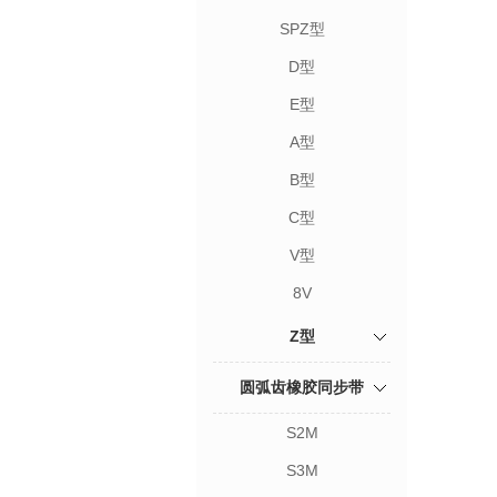
SPZ型
D型
E型
A型
B型
C型
V型
8V
Z型
圆弧齿橡胶同步带
S2M
S3M