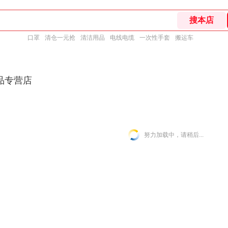
口罩
清仓一元抢
清洁用品
电线电缆
一次性手套
搬运车
品专营店
努力加载中，请稍后...