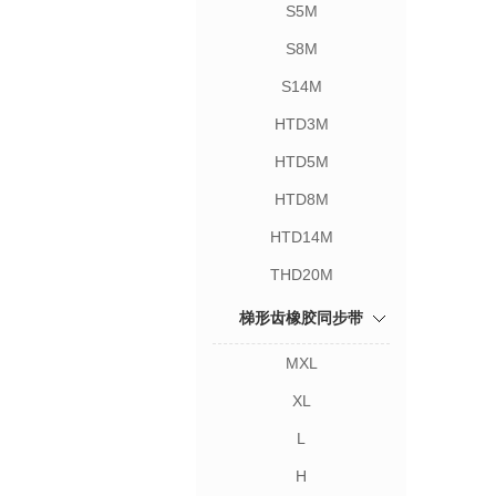
S5M
S8M
S14M
HTD3M
HTD5M
HTD8M
HTD14M
THD20M
梯形齿橡胶同步带
MXL
XL
L
H