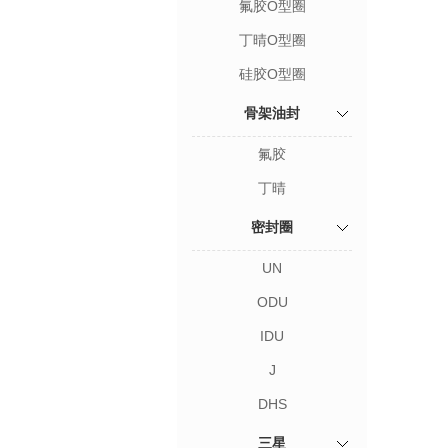
氟胶O型圈
丁晴O型圈
硅胶O型圈
骨架油封
氟胶
丁晴
密封圈
UN
ODU
IDU
J
DHS
三星