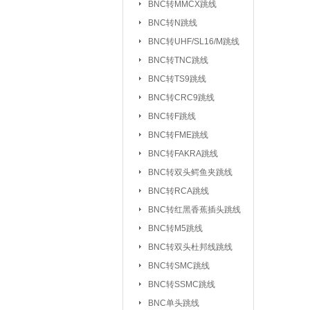
BNC转MMCX跳线
UHF/SL16/M转F
BNC转N跳线
UHF/SL16/M转UH
BNC转UHF/SL16/M跳线
BNC转TNC跳线
TNC转F系列
|
BNC转TS9跳线
FEM转FEM系列
BNC转CRC9跳线
射频天线：
5.8G 吸盘天线/胶棒
BNC转F跳线
2.4G 吸盘天线/胶棒
BNC转FME跳线
北斗天线
BNC转FAKRA跳线
|
BNC转双头鳄鱼夹跳线
射频同轴线缆：
同轴高温高频线
BNC转RCA跳线
射频同轴功分器：
SMA功分器
BNC转红黑香蕉插头跳线
BNC转M5跳线
射频同轴衰减器：
SMA衰减器
BNC转双头杜邦线跳线
射频同轴负载：
SMA负载
|
BNC转SMC跳线
BNC转SSMC跳线
射频同轴配件与工具：
BNC单头跳线