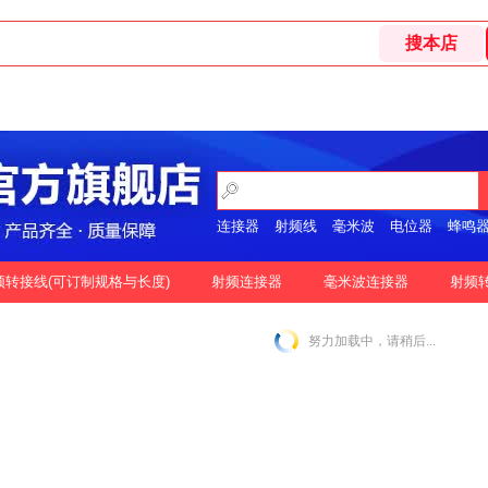
连接器
射频线
毫米波
电位器
蜂鸣
开关
频转接线(可订制规格与长度)
射频连接器
毫米波连接器
射频
格
按好评
努力加载中，请稍后...
|
N-2.92MM互转
N-2.4MM互转
SMA-1.85MM互转
|
|
|
|
SMA-2.92MM互转
SMA-2.4MM互转
SMP-2.92MM互转
|
|
|
SSMP-2.92MM互转
3.5MM-3.5MM互转
|
|
|