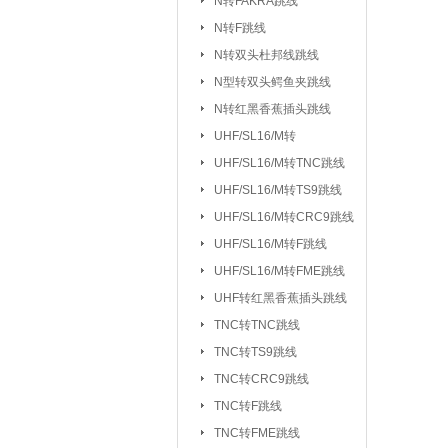
N转FAKRA跳线
排针/排母/短路
N转F跳线
RS232串口
|
N转双头杜邦线跳线
DC座/AC电源插
N型转双头鳄鱼夹跳线
N转红黑香蕉插头跳线
按键开关：
KSD301/302/9700
UHF/SL16/M转
船型开关
行程
|
UHF/SL16/
UHF/SL16/M转TNC跳线
拨动/滑动/拨码开关
UHF/SL16/M转TS9跳线
电容：
陶瓷贴片电容
铝电
|
UHF/SL16/M转CRC9跳线
CBB/60/61/65电容
UHF/SL16/M转F跳线
|
UHF/SL16/M转FME跳线
电阻：
贴片电阻
直插电阻
|
UHF转红黑香蕉插头跳线
电感/扼流圈/变压器：
磁珠/磁环
TNC转TNC跳线
TNC转TS9跳线
网口/
|
TNC转CRC9跳线
电位器：
3362P/3266W
33
|
TNC转F跳线
WH138/WH148/EC11
TNC转FME跳线