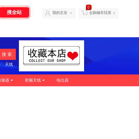
0
我的京东
去购物车结算
搜 索
器
天线
转接器
射频天线
电位器
|