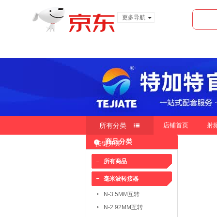
更多导航
服装城
食品
金融
所有分类
店铺首页
射
商品分类
按键开关
快速导航
按销量
按新品
按价
|
|
所有商品
毫米波转接器
毫米波转接器：
N-3.5MM互转
N-3.5MM互转
SMA-3.5MM互转
N-2.92MM互转
SMP-2.4MM互转