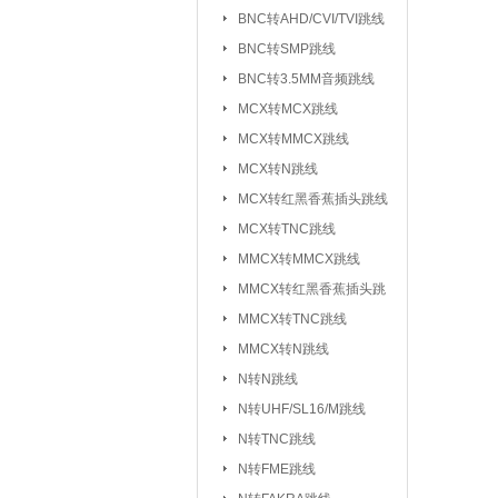
元器件包/样品本：
BNC转AHD/CVI/TVI跳线
BNC转SMP跳线
干簧管/磁控开关：
BNC转3.5MM音频跳线
电子模块系列/开发板学习板：
无
MCX转MCX跳线
电
MCX转MMCX跳线
超
MCX转N跳线
MCX转红黑香蕉插头跳线
气
MCX转TNC跳线
心
MMCX转MMCX跳线
雨
MMCX转红黑香蕉插头跳
循
线
MMCX转TNC跳线
蜂
MMCX转N跳线
数
N转N跳线
智
N转UHF/SL16/M跳线
N转TNC跳线
接插件/连接器：
USB系列
|
N转FME跳线
SD/TF/SI
|