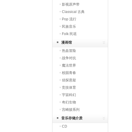
影视原声带
Classical 古典
Pop 流行
民族音乐
Folk 民谣
漫画馆
热血冒险
战争对抗
魔法世界
校园青春
侦探悬疑
竞技体育
宇宙科幻
奇幻生物
宫崎骏系列
音乐存储介质
CD