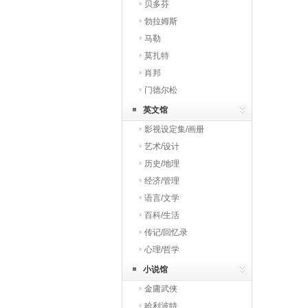
贝多芬
勃拉姆斯
马勒
莫扎特
肖邦
门德尔松
英文馆
影视设定集/画册
艺术/设计
历史/地理
经济/管理
语言/文学
百科/生活
传记/回忆录
心理/哲学
小说馆
金庸武侠
哈利波特