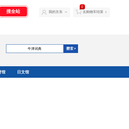
0
我的京东
去购物车结算
材馆
日文馆