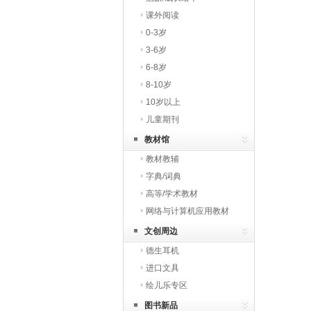
课外阅读
0-3岁
3-6岁
6-8岁
8-10岁
10岁以上
儿童期刊
教材馆
教材教辅
字典/词典
高等/学术教材
网络与计算机应用教材
文创周边
德生耳机
进口文具
绘儿乐专区
图书新品