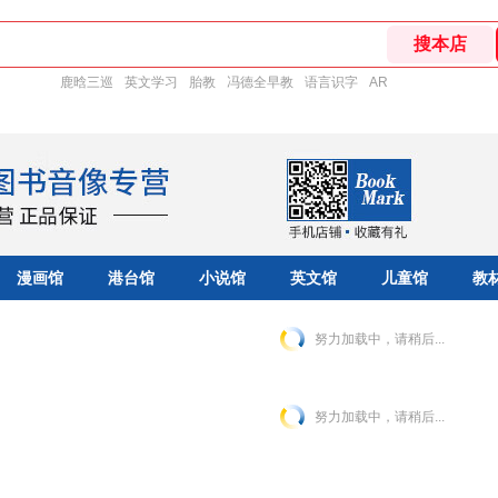
鹿晗三巡
英文学习
胎教
冯德全早教
语言识字
AR
漫画馆
港台馆
小说馆
英文馆
儿童馆
教
努力加载中，请稍后...
努力加载中，请稍后...