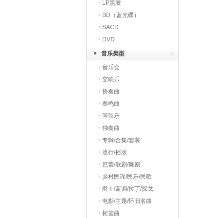
LP黑胶
BD（蓝光碟）
SACD
DVD
音乐类型
音乐会
交响乐
协奏曲
奏鸣曲
管弦乐
独奏曲
专辑/合集/套装
流行/摇滚
芭蕾/歌剧/舞剧
乡村民谣/民乐/民歌
爵士/蓝调/拉丁/探戈
电影/主题/怀旧名曲
摇篮曲