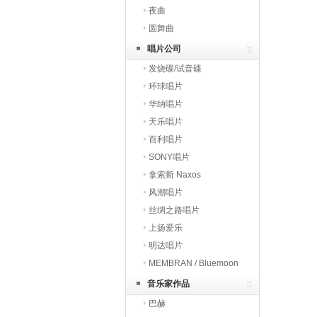
夜曲
圆舞曲
唱片公司
发烧碟/试音碟
环球唱片
华纳唱片
天乐唱片
百利唱片
SONY唱片
拿索斯 Naxos
风潮唱片
丝绸之路唱片
上扬爱乐
明达唱片
MEMBRAN / Bluemoon
音乐家作品
巴赫