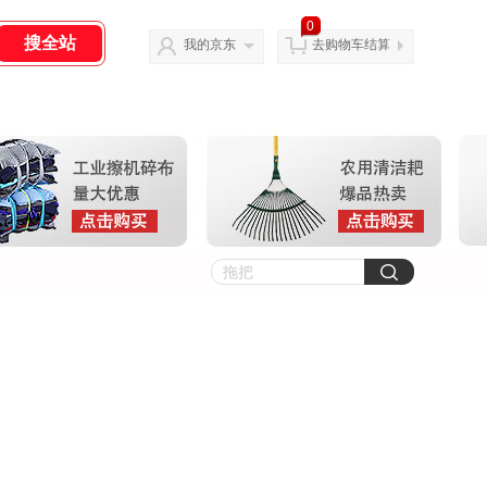
0
我的京东
去购物车结算