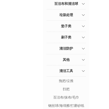
百洁布和清洁球
垃圾处理
垫子类
刷子类
清洁防护
其他
清洁工具
拖把/尘推
扫把
百洁布/抹布/毛巾
钢丝球/海绵擦/打磨砂纸