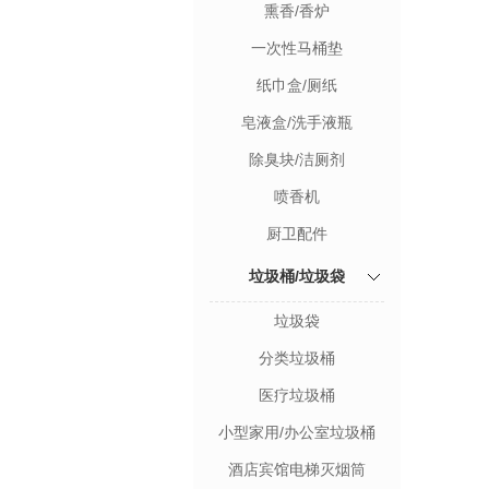
熏香/香炉
一次性马桶垫
纸巾盒/厕纸
皂液盒/洗手液瓶
除臭块/洁厕剂
喷香机
厨卫配件
垃圾桶/垃圾袋
垃圾袋
分类垃圾桶
医疗垃圾桶
小型家用/办公室垃圾桶
酒店宾馆电梯灭烟筒