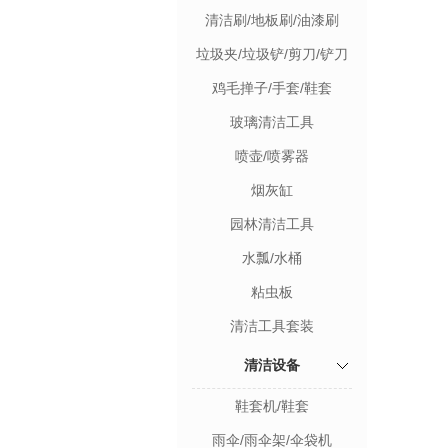
清洁刷/地板刷/油漆刷
垃圾夹/垃圾铲/剪刀/铲刀
鸡毛掸子/手套/鞋套
玻璃清洁工具
喷壶/喷雾器
烟灰缸
园林清洁工具
水瓢/水桶
粘虫板
清洁工具套装
清洁设备
鞋套机/鞋套
雨伞/雨伞架/伞袋机