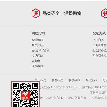
品类齐全，轻松购物
购物指南
配送方式
购物流程
上门自提
会员介绍
211限时达
生活旅行/团购
配送服务查
常见问题
配送费收取
大家电
联系客服
关于我们
|
联系我们
|
联系客服
|
合作招商
|
商
京公网安备 11000002000088号
|
京ICP备1104170
互联网出版许
Copyright © 2004 -
2026
京东JINGDONG 版权所有
|
消费者维权热