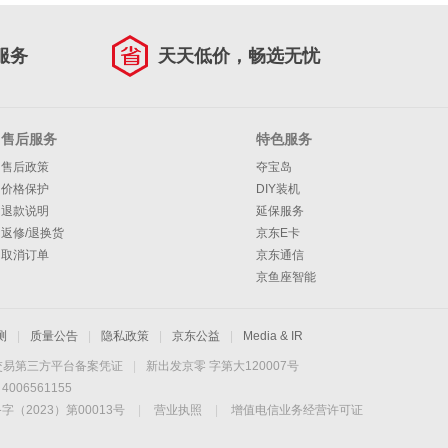
服务
天天低价，畅选无忧
售后服务
特色服务
售后政策
夺宝岛
价格保护
DIY装机
退款说明
延保服务
返修/退换货
京东E卡
取消订单
京东通信
京鱼座智能
测
|
质量公告
|
隐私政策
|
京东公益
|
Media & IR
交易第三方平台备案凭证
|
新出发京零 字第大120007号
06561155
2023）第00013号
|
营业执照
|
增值电信业务经营许可证