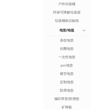
户外垃圾桶
环保可降解垃圾袋
垃圾桶标识贴纸
地垫/地毯
条纹地垫
丝圈地垫
一次性地垫
pvc地垫
镂空地垫
定制地垫
防滑地垫
编织草垫/防潮垫
矿棉板