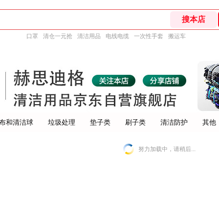
口罩
清仓一元抢
清洁用品
电线电缆
一次性手套
搬运车
布和清洁球
垃圾处理
垫子类
刷子类
清洁防护
其他
努力加载中，请稍后...