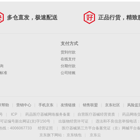
多仓直发，极速配送
正品行货，精致
支付方式
货到付款
在线支付
询
分期付款
标准
公司转账
家帮助
|
营销中心
|
手机京东
|
友情链接
|
销售联盟
|
京东社区
|
风险监
4号
|
ICP
|
药品医疗器械网络服务备案
|
自营医疗器械经营资质
|
药品网络
可证编号新出网证(京)字150号
|
出版物经营许可证
|
违法和不良信息举报电话：40
线：4006067733
经营证照
|
医疗器械第三方平台备案凭证（京）网械平台备字（
京东旗下网站：
京东钱包
|
京东云