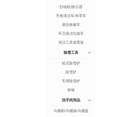
扫地机/除尘器
手推清洁车/布草车
酒店收碗车
环卫保洁垃圾车
清洁工具放置架
除雪工具
轮式除雪铲
除雪铲
车用除雪铲
铁锹
洗手间用品
马桶刷/马桶抽/马桶盖