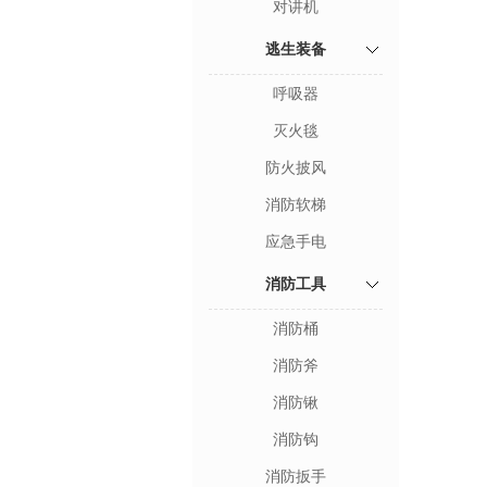
对讲机
逃生装备
呼吸器
灭火毯
防火披风
消防软梯
应急手电
消防工具
消防桶
消防斧
消防锹
消防钩
消防扳手