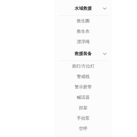
水域救援
救生圈
救生衣
漂浮绳
救援装备
肩灯/方位灯
警戒线
警示胶带
喊话器
担架
手抬泵
空呼