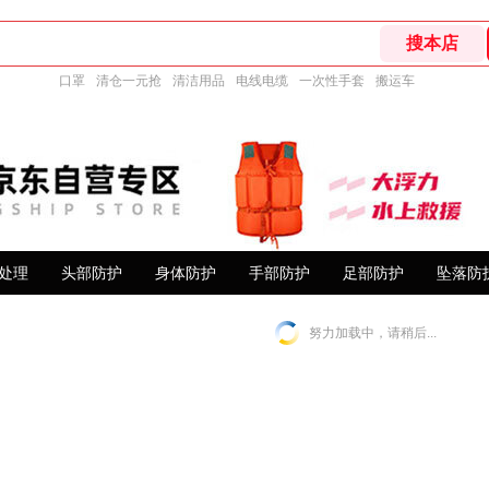
口罩
清仓一元抢
清洁用品
电线电缆
一次性手套
搬运车
处理
头部防护
身体防护
手部防护
足部防护
坠落防
努力加载中，请稍后...