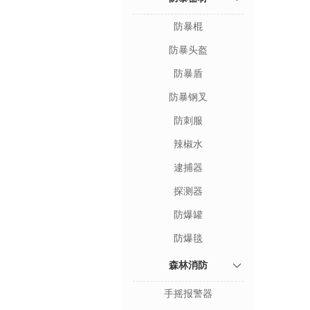
防暴棍
防暴头盔
防暴盾
防暴钢叉
防刺服
辣椒水
逮捕器
探测器
防爆罐
防爆毯
森林消防
手摇报警器