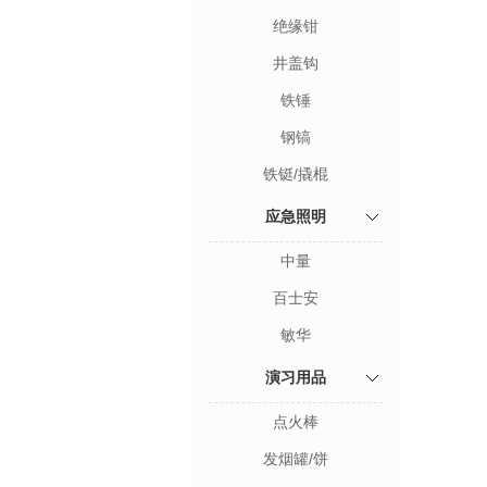
绝缘钳
井盖钩
铁锤
钢镐
铁铤/撬棍
应急照明
中量
百士安
敏华
演习用品
点火棒
发烟罐/饼