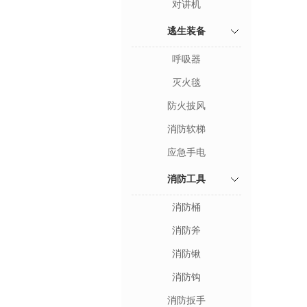
对讲机
逃生装备
呼吸器
灭火毯
防火披风
消防软梯
应急手电
消防工具
消防桶
消防斧
消防锹
消防钩
消防扳手