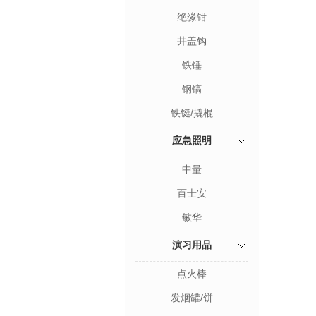
绝缘钳
井盖钩
铁锤
钢镐
铁铤/撬棍
应急照明
中量
百士安
敏华
演习用品
点火棒
发烟罐/饼