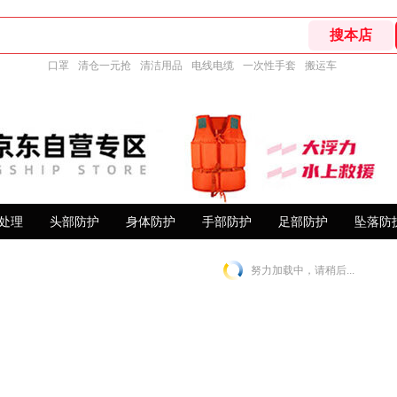
口罩
清仓一元抢
清洁用品
电线电缆
一次性手套
搬运车
处理
头部防护
身体防护
手部防护
足部防护
坠落防
努力加载中，请稍后...