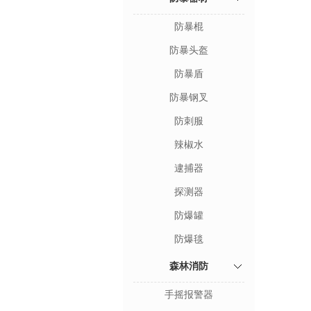
防暴棍
防暴头盔
防暴盾
防暴钢叉
防刺服
辣椒水
逮捕器
探测器
防爆罐
防爆毯
森林消防
手摇报警器