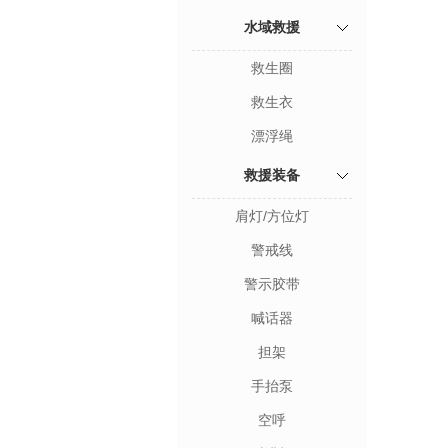
水域救援
救生圈
救生衣
漂浮绳
救援装备
肩灯/方位灯
警戒线
警示胶带
喊话器
担架
手抬泵
空呼