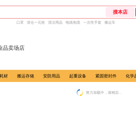
口罩
清仓一元抢
清洁用品
电线电缆
一次性手套
搬运车
业品卖场店
耗材
搬运存储
安防用品
起重设备
紧固密封件
化学
努力加载中，请稍后...