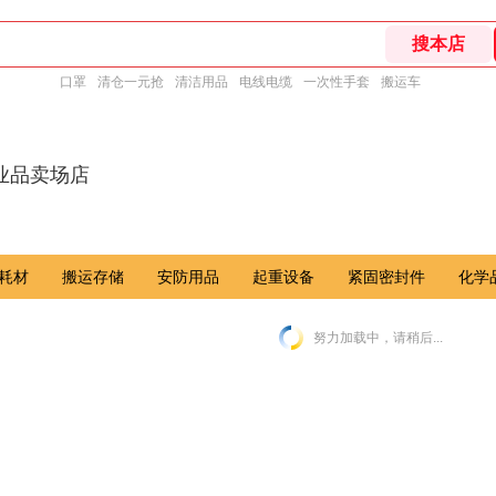
口罩
清仓一元抢
清洁用品
电线电缆
一次性手套
搬运车
业品卖场店
耗材
搬运存储
安防用品
起重设备
紧固密封件
化学
努力加载中，请稍后...