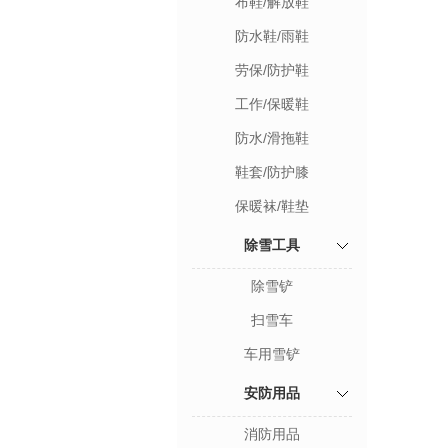
布鞋/解放鞋
防水鞋/雨鞋
劳保/防护鞋
工作/保暖鞋
防水/滑拖鞋
鞋套/防护膝
保暖袜/鞋垫
除雪工具
除雪铲
扫雪车
车用雪铲
安防用品
消防用品