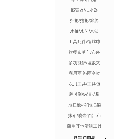
擦窗器/推水器
扫把/拖把/簸箕
水桶/水勺/水盆
工具配件/钢丝球
收餐布草车/布袋
多功能铲/垃圾夹
商用雨伞/雨伞架
农用工具/工具包
密封刷条/清洁刷
拖把池/桶/拖把架
抹布/喷壶/百洁布
商用其他清洁工具
洗手间用品