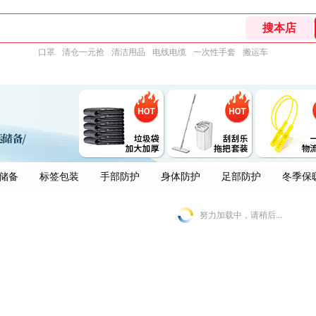
口罩
清仓一元抢
清洁用品
电线电缆
一次性手套
搬运车
储备
标签包装
手部防护
身体防护
足部防护
冬季保
努力加载中，请稍后...