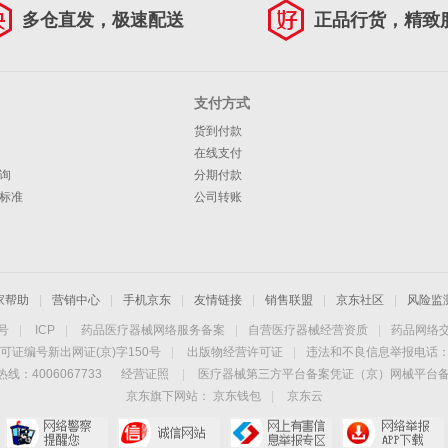
多仓直发，极速配送
正品行货，精致
支付方式
货到付款
在线支付
询
分期付款
标准
公司转账
家帮助
|
营销中心
|
手机京东
|
友情链接
|
销售联盟
|
京东社区
|
风险监
4号
|
ICP
|
药品医疗器械网络服务备案
|
自营医疗器械经营资质
|
药品网络
可证编号新出网证(京)字150号
|
出版物经营许可证
|
违法和不良信息举报电话：40
线：4006067733
经营证照
|
医疗器械第三方平台备案凭证（京）网械平台备字（
京东旗下网站：
京东钱包
|
京东云