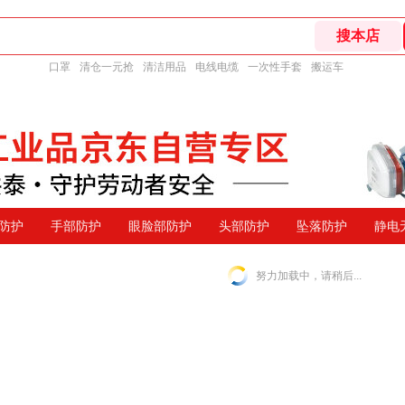
口罩
清仓一元抢
清洁用品
电线电缆
一次性手套
搬运车
防护
手部防护
眼脸部防护
头部防护
坠落防护
静电
努力加载中，请稍后...