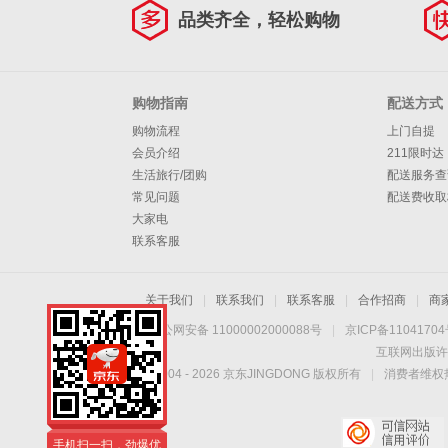
品类齐全，轻松购物
购物指南
配送方式
购物流程
上门自提
会员介绍
211限时达
生活旅行/团购
配送服务查
常见问题
配送费收取
大家电
联系客服
关于我们
|
联系我们
|
联系客服
|
合作招商
|
商
京公网安备 11000002000088号
|
京ICP备1104170
互联网出版许
Copyright © 2004 -
2026
京东JINGDONG 版权所有
|
消费者维权热
手机扫一扫，劲爆优
惠触手可得！
手机扫一扫，劲爆优