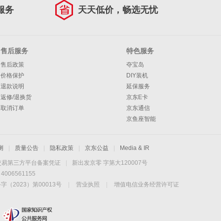
服务
天天低价，畅选无忧
售后服务
特色服务
售后政策
夺宝岛
价格保护
DIY装机
退款说明
延保服务
返修/退换货
京东E卡
取消订单
京东通信
京鱼座智能
测
|
质量公告
|
隐私政策
|
京东公益
|
Media & IR
交易第三方平台备案凭证
|
新出发京零 字第大120007号
06561155
2023）第00013号
|
营业执照
|
增值电信业务经营许可证