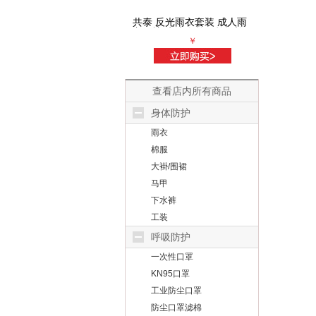
共泰 反光雨衣套装 成人雨
共泰 活性
衣雨裤 牛津布单层单帽檐
吸阀防尘
￥
防暴雨 均码 可定制
粉尘雾霾甲
装
查看店内所有商品
身体防护
雨衣
棉服
大褂/围裙
马甲
下水裤
工装
呼吸防护
一次性口罩
KN95口罩
工业防尘口罩
防尘口罩滤棉